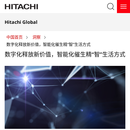
在
在
Hitachi Global
新
新
标
搜索
标
签
中国首页
洞察
签
页
数字化释放新价值，智能化催生精“智”生活方式
页
中
数字化释放新价值，智能化催生精“智”生活方式
中
打
打
开
开