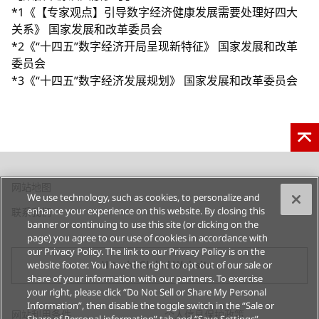
*1《【专家观点】引导数字经济健康发展需要处理好四大
关系》 国家发展和改革委员会
*2《“十四五”数字经济开局呈现新特征》 国家发展和改革
委员会
*3《“十四五”数字经济发展规划》 国家发展和改革委员会
在
网站地图
We use technology, such as cookies, to personalize and
新
在
enhance your experience on this website. By closing this
联系我们
标
banner or continuing to use this site (or clicking on the
新
签
page) you agree to our use of cookies in accordance with
标
页
our Privacy Policy. The link to our Privacy Policy is on the
签
中
Hitachi Global Website
website footer. You have the right to opt out of our sale or
页
打
share of your information with our partners. To exercise
中
开
your right, please click “Do Not Sell or Share My Personal
打
Information”, then disable the toggle switch in the “Sale or
在
在
网站利用条件
个人信息保护政策
开