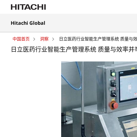
在
Hitachi Global
新
在
标
新
签
中国首页
洞察
日立医药行业智能生产管理系统 质量与效
标
页
签
日立医药行业智能生产管理系统 质量与效率并
中
页
打
中
开
打
开