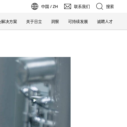
中国 / ZH
联系我们
搜索
在
新
在
新
标
签
页
中
打
开
在
新
标
签
页
中
打
开
在
新
标
签
页
中
打
开
在
新
标
签
页
中
打
标
及解决方案
关于日立
洞察
可持续发展
诚聘人才
签
搜索
页
中
打
开