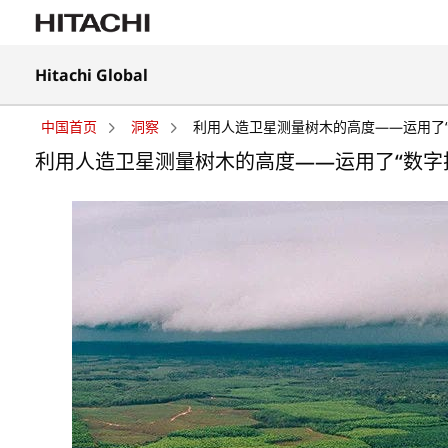
在
Hitachi Global
新
在
标
新
签
中国首页
洞察
利用人造卫星测量树木的高度——运用了
标
页
签
利用人造卫星测量树木的高度——运用了“数字
中
页
打
中
开
打
开