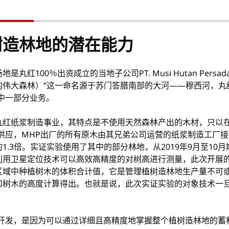
树造林地的潜在能力
红100％出资成立的当地子公司PT. Musi Hutan Pers
a（穆西地区的伟大森林）”这一命名源于苏门答腊南部的大河——穆西
中一部分业务。
丸红纸浆制造事业，其特点是不使用天然森林产出的木材，只以
供应，MHP出厂的所有原木由其兄弟公司运营的纸浆制造工厂接
.3倍。实证实验使用了其中的部分林地，从2019年9月至10月
利用卫星定位技术可以高效高精度的对树高进行测量，此次开展
区域中种植树木的体积合计值，它是管理植树造林地生产量不可
和树木的高度计算得出。也就是说，此次实证实验的对象技术一
的开发，是因为可以通过详细且高精度地掌握整个植树造林地的蓄