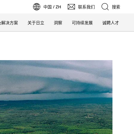
中国 / ZH
联系我们
搜索
在
新
在
新
标
签
页
中
打
开
在
新
标
签
页
中
打
开
在
新
标
签
页
中
打
开
在
新
标
签
页
中
打
标
及解决方案
关于日立
洞察
可持续发展
诚聘人才
签
搜索
页
中
打
开