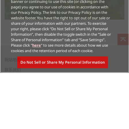
banner or continuing to use this site (or clicking on the
page) you agree to our use of cookies in accordance with
our Privacy Policy. The link to our Privacy Policy is on the
website footer. You have the right to opt out of our sale or
share of your information with our partners. To exercise
your right, please click “Do Not Sell or Share My Personal
Information”, then disable the toggle switch in the “Sale or
Share of Personal information” tab and “Save Settings”.
Please click "
here
" to see more details about how we use
cookies and the retention period of each cookie.
在
网站地图
Do Not Sell or Share My Personal Information
新
在
联系我们
标
新
签
标
页
签
中
Hitachi Global Website
页
打
中
开
打
在
在
网站利用条件
个人信息保护政策
开
新
新
Do Not Sell or Share My
标
标
Personal Information
签
签