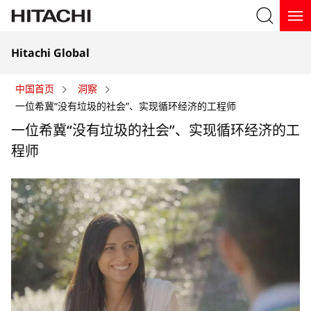
在
在
Hitachi Global
新
新
标
搜索
标
签
中国首页
洞察
签
页
一位希冀“没有垃圾的社会”、实现循环经济的工程师
页
中
一位希冀“没有垃圾的社会”、实现循环经济的工
中
打
程师
打
开
开