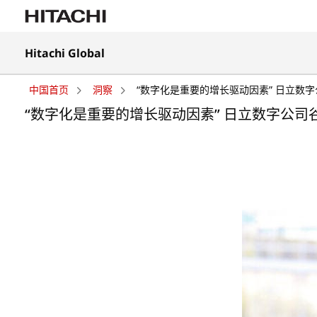
在
Hitachi Global
新
在
标
新
签
中国首页
洞察
“数字化是重要的增长驱动因素” 日立数字
标
页
签
“数字化是重要的增长驱动因素” 日立数字公司
中
页
打
中
开
打
开