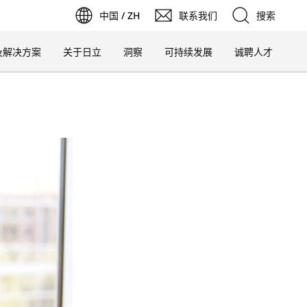
中国 / ZH
联系我们
搜索
在
新
在
新
标
签
页
中
打
开
在
新
标
签
页
中
打
开
在
新
标
签
页
中
打
开
在
新
标
签
页
中
打
标
及解决方案
关于日立
洞察
可持续发展
诚聘人才
签
搜索
页
中
打
开