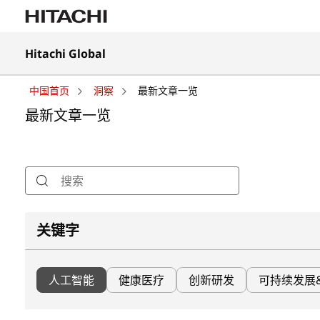
在
Hitachi Global
新
在
标
新
签
中国首页
洞察
最新文章一览
标
页
签
最新文章一览
中
页
打
中
开
打
搜索
开
关键字
人工智能
健康医疗
创新研发
可持续发展