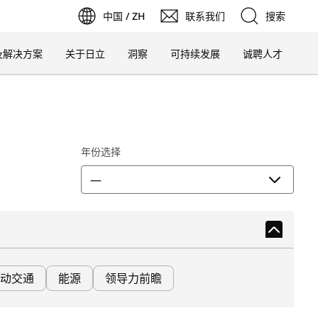
中国 / ZH
联系我们
搜索
在
新
在
新
标
签
页
中
打
开
在
新
标
签
页
中
打
开
在
新
标
签
页
中
打
开
在
新
标
签
页
中
打
标
及解决方案
关于日立
洞察
可持续发展
诚聘人才
签
搜索
页
中
打
开
年份选择
—
动交通
能源
领导力前瞻