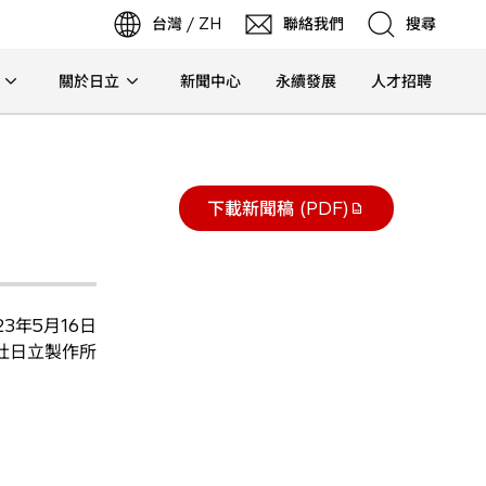
台灣 / ZH
聯絡我們
搜尋
啟
在
新
標
籤
中
開
關於日立
新聞中心
永續發展
人才招聘
搜尋
下載新聞稿 (PDF)
23年5月16日
社日立製作所