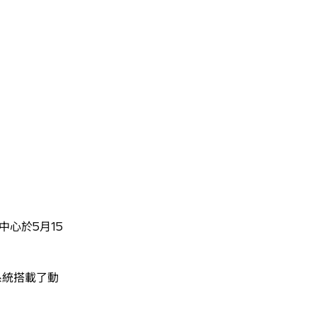
心於5月15
統搭載了動