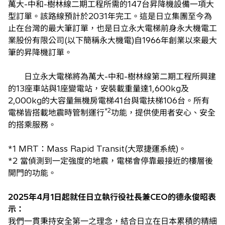
萬大-中和-樹林線二期工程所需的147台昇降機設備一項大
型訂單。該路線預計於2031年完工。這是日立集團至今為
止在台灣的最大筆訂單，也是日立永大電梯前身永大機電工
業股份有限公司(以下簡稱永大機電)自1966年創業以來最大
筆的昇降機訂單。
日立永大電梯將為萬大-中和-樹林線第二期工程所興建
的13座車站與1座變電站，安裝載重量達1,600kg及
2,000kg的大容量無機房電梯41台與電扶梯106台。所有
*2
電梯皆搭載地震時管制運行
功能，提供使用者安心、安全
的搭乘服務。
*1 MRT：Mass Rapid Transit(大眾捷運系統)。
*2 當偵測到一定強度的地震，電梯會停靠最接近的樓層後
開門的功能。
2025年4月1日起就任日立執行役社長兼CEO的德永俊昭表
示：
我們一貫秉持安全第一之理念，結合日立在日本累積的精細