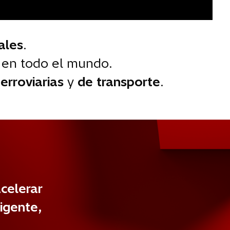
e
v
a
tales
.
a
en todo el mundo.
ferroviarias
y
de transporte
.
celerar
ligente,