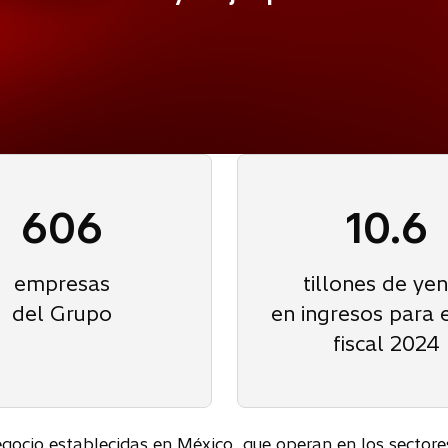
606
10.6
empresas
tillones de ye
del Grupo
en ingresos para 
fiscal 2024
co
ocio establecidas en México, que operan en los sectores 