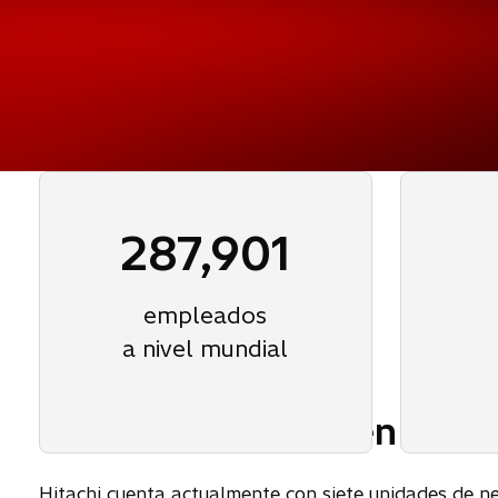
287,901
empleados
a nivel mundial
Acerca de Hitachi en Méxi
Hitachi cuenta actualmente con siete unidades de neg