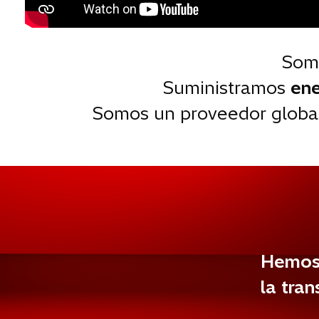
Som
Suministramos
ene
Somos un proveedor global
Hemos 
la tran