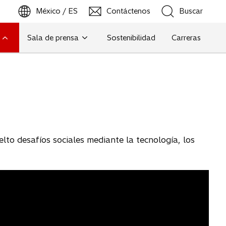
México / ES
Contáctenos
Buscar
s
e
a
Sala de prensa
Sostenibilidad
Carreras
b
Buscar
r
e
e
n
u
n
a
p
lto desafíos sociales mediante la tecnología, los
e
s
t
a
ñ
a
n
u