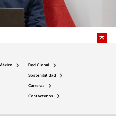
 México
Red Global
Sostenibilidad
Carreras
s
Contáctenos
e
a
b