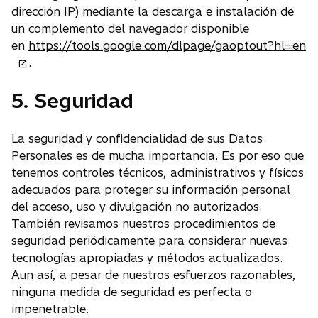
dirección IP) mediante la descarga e instalación de
un complemento del navegador disponible
s
en
https://tools.google.com/dlpage/gaoptout?hl=en
e
.
a
5. Seguridad
b
r
e
La seguridad y confidencialidad de sus Datos
e
Personales es de mucha importancia. Es por eso que
n
tenemos controles técnicos, administrativos y físicos
u
adecuados para proteger su información personal
n
del acceso, uso y divulgación no autorizados.
a
También revisamos nuestros procedimientos de
p
seguridad periódicamente para considerar nuevas
e
tecnologías apropiadas y métodos actualizados.
s
Aun así, a pesar de nuestros esfuerzos razonables,
t
ninguna medida de seguridad es perfecta o
a
impenetrable.
ñ