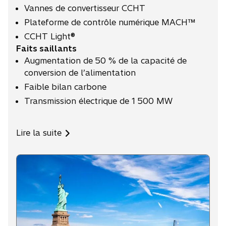
Vannes de convertisseur CCHT
Plateforme de contrôle numérique MACH™
CCHT Light®
Faits saillants
Augmentation de 50 % de la capacité de
conversion de l’alimentation
Faible bilan carbone
Transmission électrique de 1 500 MW
Lire la suite
s
’
o
u
v
r
e
d