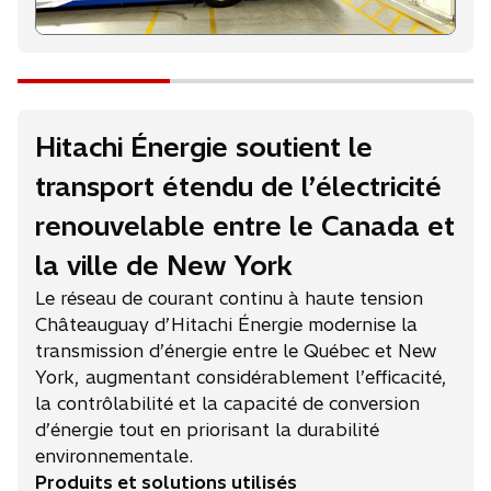
s
u
n
n
o
u
Hitachi Énergie soutient le
v
e
transport étendu de l’électricité
l
o
renouvelable entre le Canada et
n
la ville de New York
g
l
Le réseau de courant continu à haute tension
e
Châteauguay d’Hitachi Énergie modernise la
t
transmission d’énergie entre le Québec et New
York, augmentant considérablement l’efficacité,
la contrôlabilité et la capacité de conversion
d’énergie tout en priorisant la durabilité
environnementale.
Produits et solutions utilisés