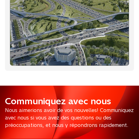
o
u
v
r
e
d
a
n
s
u
n
n
o
u
v
Communiquez avec nous
e
Nous aimerions avoir de vos nouvelles! Communiquez
l
o
avec nous si vous avez des questions ou des
n
préoccupations, et nous y répondrons rapidement.
g
l