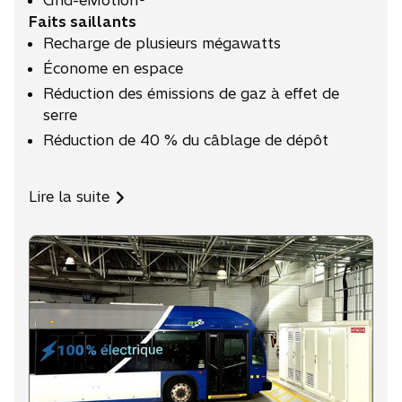
Grid-eMotion®
Faits saillants
Recharge de plusieurs mégawatts
Économe en espace
Réduction des émissions de gaz à effet de
serre
Réduction de 40 % du câblage de dépôt
Lire la suite
s
’
o
u
v
r
e
d
a
n