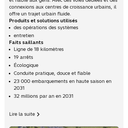
et fiable aux gens. Avec des voies dédiées et des
connexions aux centres de croissance urbains, il
offre un trajet urbain fluide.
Produits et solutions utilisés
des opérations des systèmes
entretien
Faits saillants
Ligne de 18 kilomètres
19 arrêts
Écologique
Conduite pratique, douce et fiable
23 000 embarquements en haute saison en
2031
32 millions par an en 2031
Lire la suite
s
’