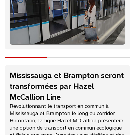
r
e
d
a
n
s
u
n
n
o
u
Mississauga et Brampton seront
v
e
transformées par Hazel
l
o
McCallion Line
n
Révolutionnant le transport en commun à
g
Mississauga et Brampton le long du corridor
l
Hurontario, la ligne Hazel McCallion présentera
e
une option de transport en commun écologique
t