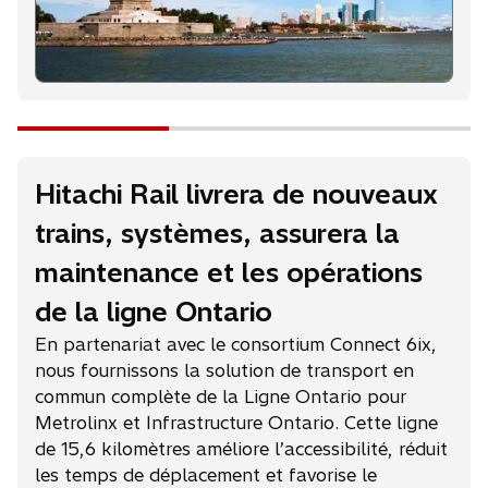
a
n
s
u
n
n
o
u
Hitachi Rail livrera de nouveaux
v
e
trains, systèmes, assurera la
l
o
maintenance et les opérations
n
de la ligne Ontario
g
l
En partenariat avec le consortium Connect 6ix,
e
nous fournissons la solution de transport en
t
commun complète de la Ligne Ontario pour
Metrolinx et Infrastructure Ontario. Cette ligne
de 15,6 kilomètres améliore l’accessibilité, réduit
les temps de déplacement et favorise le