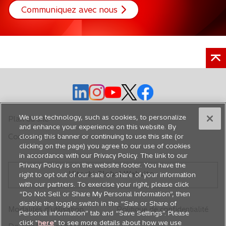
e
Communiquez avec nous
t
s
s
s
s
s
’
’
’
’
’
o
o
o
o
o
We use technology, such as cookies, to personalize
Plan du site
u
u
u
u
u
and enhance your experience on this website. By
closing this banner or continuing to use this site (or
Contactez-nous
v
v
v
v
v
clicking on the page) you agree to our use of cookies
r
r
r
r
r
in accordance with our Privacy Policy. The link to our
e
e
e
e
e
Privacy Policy is on the website footer. You have the
Hitachi Global Website
d
d
d
d
d
right to opt out of our sale or share of your information
with our partners. To exercise your right, please click
a
a
a
a
a
“Do Not Sell or Share My Personal Information”, then
n
n
n
n
n
disable the toggle switch in the “Sale or Share of
Modalités d’utilisation
Politique de confidentialité
s
s
s
s
s
Personal information” tab and “Save Settings”. Please
u
u
u
u
u
click "
here
" to see more details about how we use