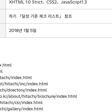
XHTML 1.0 Strict、CSS2、JavaScript1.3
하기 「달성 기준 체크 리스트」 참조
2018년 1월 5일
x.html
ml
achi/index.html
hitachi/inc/index.html
i/directory/index.html
/about/hitachi/brochure/index.html
tachi/csr/index.html
hi/gallery/index.html