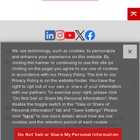
새
새
새
새
새
탭
탭
탭
탭
탭
에
에
에
에
에
We use technology, such as cookies, to personalize
사이트맵
서
서
서
서
서
and enhance your experience on this website. By
closing this banner or continuing to use this site (or
문의
열
열
열
열
열
clicking on the page) you agree to our use of cookies
림
림
림
림
림
in accordance with our Privacy Policy. The link to our
Privacy Policy is on the website footer. You have the
Hitachi Global Website
right to opt out of our sale or share of your information
with our partners. To exercise your right, please click
“Do Not Sell or Share My Personal Information”, then
disable the toggle switch in the “Sale or Share of
액세시빌리티의 대응방침
사이트이용조건
Personal information” tab and “Save Settings”. Please
click "
here
" to see more details about how we use
개인정보처리방침
Do Not Sell or Share My
cookies and the retention period of each cookie.
Personal Information
Do Not Sell or Share My Personal Information
© Hitachi, Ltd. 1994,
2026
. All rights reserved.