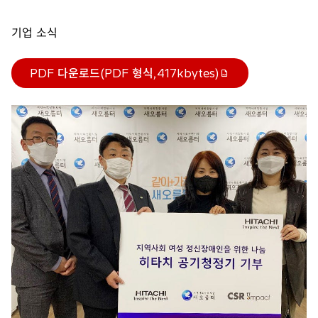
기업 소식
PDF 다운로드(PDF 형식,417kbytes)
새
탭
에
서
열
림