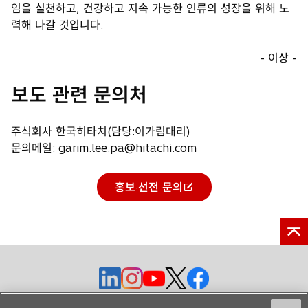
임을 실천하고, 건강하고 지속 가능한 인류의 성장을 위해 노
력해 나갈 것입니다.
- 이상 -
보도 관련 문의처
주식회사 한국히타치(담당:이가림대리)
문의메일:
garim.lee.pa@hitachi.com
홍보·선전 문의
새
탭
에
서
열
새
새
새
새
새
림
탭
탭
탭
탭
탭
에
에
에
에
에