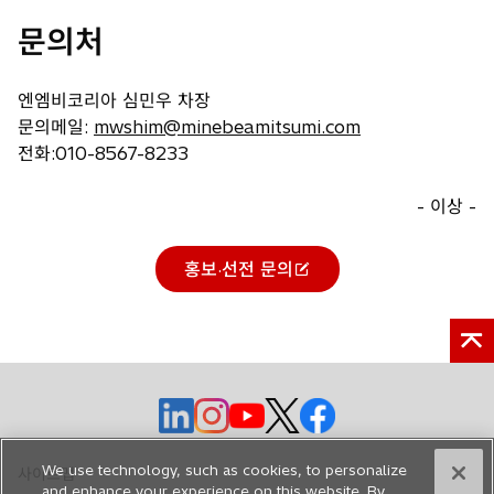
탭
에
문의처
서
열
림
엔엠비코리아 심민우 차장
문의메일:
mwshim@minebeamitsumi.com
전화:010-8567-8233
- 이상 -
홍보·선전 문의
새
탭
에
서
열
새
새
새
새
새
림
탭
탭
탭
탭
탭
에
에
에
에
에
We use technology, such as cookies, to personalize
사이트맵
서
서
서
서
서
and enhance your experience on this website. By