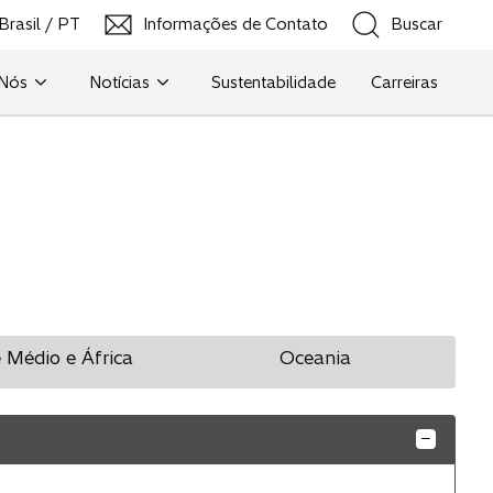
Brasil / PT
Informações de Contato
Buscar
a
b
r
 Nós
Notícias
Sustentabilidade
Carreiras
e
Buscar
e
m
u
m
a
n
o
v
a
g
 Médio e África
Oceania
u
i
a