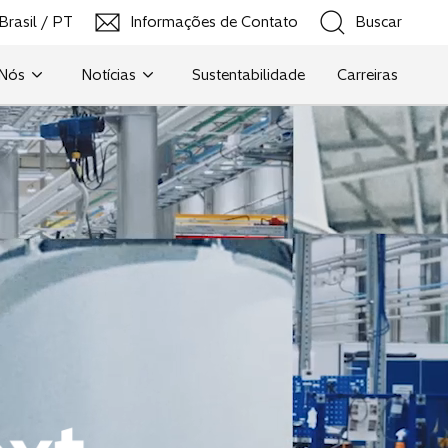
Brasil / PT
Informações de Contato
Buscar
a
b
r
 Nós
Notícias
Sustentabilidade
Carreiras
e
Buscar
e
m
u
m
a
n
o
v
a
g
u
i
a