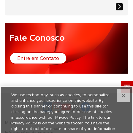
Fale Conosco
Entre em Contato
a
b
r
e
e
We use technology, such as cookies, to personalize
m
and enhance your experience on this website. By
u
a
a
a
a
a
closing this banner or continuing to use this site (or
m
clicking on the page) you agree to our use of cookies
b
b
b
b
b
in accordance with our Privacy Policy. The link to our
a
r
r
r
r
r
Mapa do site
Privacy Policy is on the website footer. You have the
n
e
e
e
e
e
right to opt out of our sale or share of your information
o
a