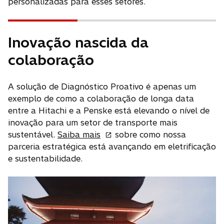
personalizadas para esses setores.
Inovação nascida da
colaboração
A solução de Diagnóstico Proativo é apenas um
exemplo de como a colaboração de longa data
entre a Hitachi e a Penske está elevando o nível de
inovação para um setor de transporte mais
a
sustentável.
Saiba mais
sobre como nossa
b
parceria estratégica está avançando em eletrificação
r
e sustentabilidade.
e
e
m
u
m