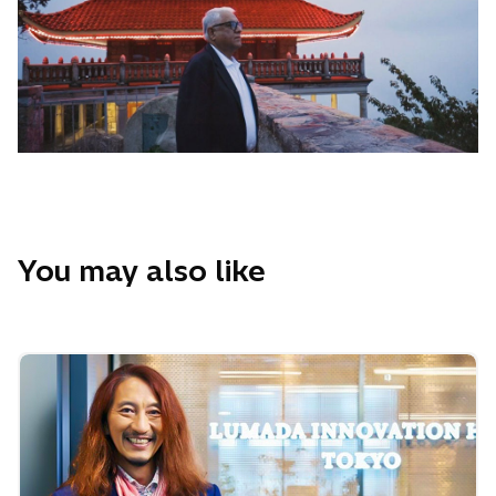
a
n
o
v
a
g
u
i
a
You may also like