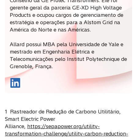
Conselho da GE Prolec Transformers. Ele foi
gerente geral da parceria GE-XD High Voltage
Products e ocupou cargos de gerenciamento de
estratégia e operações para a Alstom Grid na
América do Norte e nas Américas.
Allard possui MBA pela Universidade de Yale e
mestrado em Engenharia Elétrica e
Telecomunicações pelo Institut Polytechnique de
Grenoble, França.
a
b
r
e
1 Rastreador de Redução de Carbono Utilitário,
e
Smart Electric Power
m
Alliance,
https://sepapower.org/utility-
u
transformation-challenge/utility-carbon-reduction-