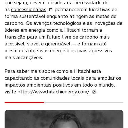
que sejam, devem considerar a necessidade de
a
as
concessionárias
permanecerem lucrativas de
b
forma sustentável enquanto atingem as metas de
r
carbono. Os avanços tecnológicos e as inovações de
e
líderes em energia como a Hitachi tornam a
e
transição para um futuro livre de carbono mais
m
acessível, viável e gerenciável — e tornam até
u
mesmo os objetivos energéticos mais agressivos
m
mais alcançáveis.
a
n
Para saber mais sobre como a Hitachi está
o
capacitando às comunidades locais para ampliar os
v
impactos ambientais positivos em todo o mundo,
a
a
visite
https://www.hitachienergy.com/
.
g
b
u
r
i
e
a
e
m