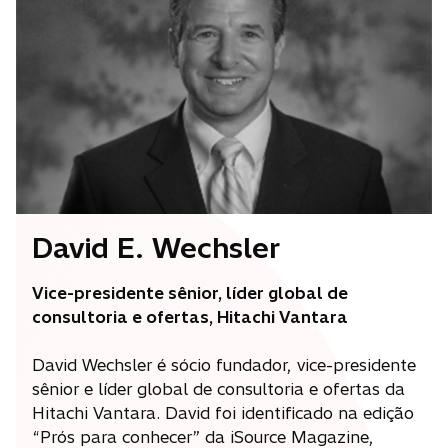
u
m
a
n
o
v
a
g
u
i
David E. Wechsler
a
Vice-presidente sênior, líder global de
consultoria e ofertas, Hitachi Vantara
David Wechsler é sócio fundador, vice-presidente
sênior e líder global de consultoria e ofertas da
Hitachi Vantara. David foi identificado na edição
“Prós para conhecer” da iSource Magazine,