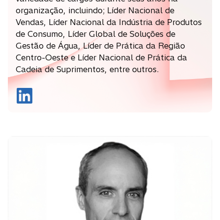
organização, incluindo; Líder Nacional de
Vendas, Líder Nacional da Indústria de Produtos
de Consumo, Líder Global de Soluções de
Gestão de Água, Líder de Prática da Região
Centro-Oeste e Líder Nacional de Prática da
Cadeia de Suprimentos, entre outros.
a
b
r
e
e
m
u
m
a
n
o