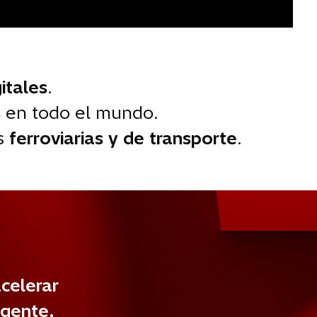
e
v
a
itales
.
s
en todo el mundo.
s
ferroviarias y de transporte
.
celerar
igente,