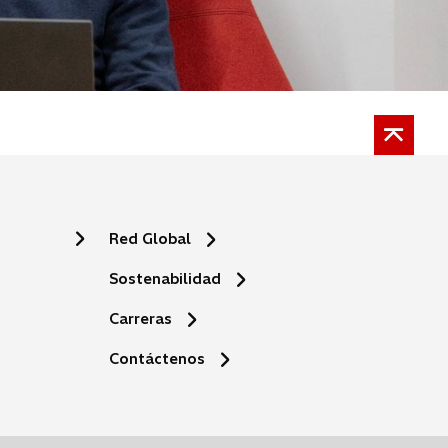
Red Global
Sostenabilidad
Carreras
s
Contáctenos
e
a
b
r