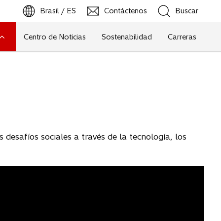
Brasil / ES
Contáctenos
Buscar
s
e
a
Centro de Noticias
Sostenabilidad
Carreras
b
Buscar
r
e
e
n
u
n
a
p
desafíos sociales a través de la tecnología, los
e
s
t
a
ñ
a
n
u