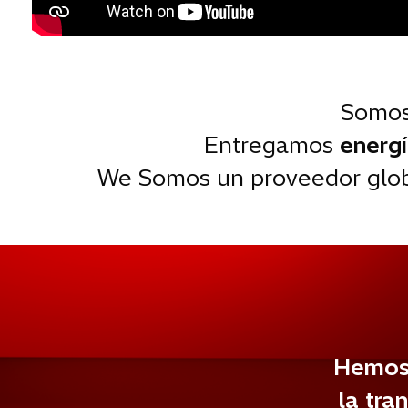
Somos
Entregamos
energí
We Somos un proveedor glob
Hemos 
la tra