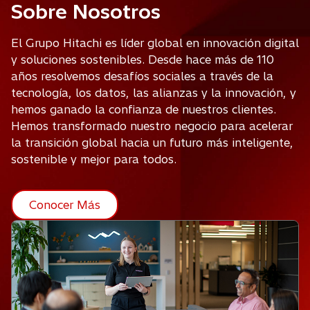
s
Sobre Nosotros
e
El Grupo Hitachi es líder global en innovación digital
a
y soluciones sostenibles. Desde hace más de 110
años resolvemos desafíos sociales a través de la
b
tecnología, los datos, las alianzas y la innovación, y
r
hemos ganado la confianza de nuestros clientes.
Hemos transformado nuestro negocio para acelerar
e
la transición global hacia un futuro más inteligente,
e
sostenible y mejor para todos.
n
u
Conocer Más
n
a
p
e