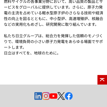
燃料サイクルの各事業分野において、高い品質の製品とサ
ービスをグローバルに提供しています。さらに、原子力発
電の主流を占めている軽水型原子炉のさらなる技術や経済
性の向上を図るとともに、中小型炉、高速増殖炉、核融合
などの実用化もめざし、研究開発に取り組んでいます。
私たち日立グループは、総合力を発揮した信頼のモノづく
りで、環境負荷の小さい原子力発電をあらゆる場面でサポ
ートします。
日立はすべてを、地球のために。
新
新
新
新
新
し
し
し
し
し
い
い
い
い
い