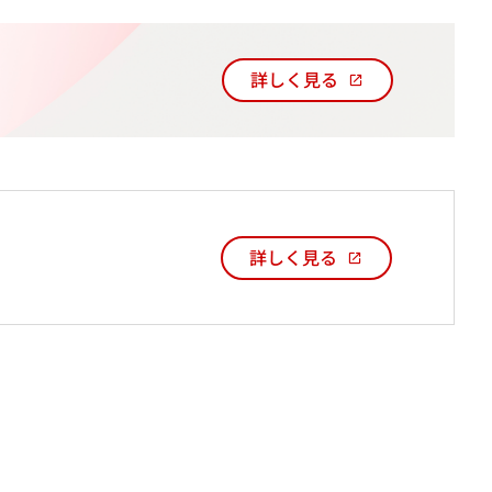
い
タ
ブ
詳しく見る
で
新
開
し
く
い
タ
ブ
で
開
詳しく見る
新
く
し
い
タ
ブ
で
開
く