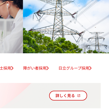
ure?
士採用
障がい者採用
日立グループ採用
詳しく見る
新
し