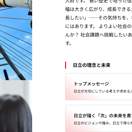
人財です。
長い歴史で培った信
幅は大きく広がり、成長できる
長したい」──その気持ちを、
にはあります。 よりよい社会
んか？
社会課題へ挑戦したい
す。
日立の理念と未来
トップメッセージ
日立が大切にしている考えや求める
日立が描く「次」の未来を表
日立のビジョンや強み、日立で得ら