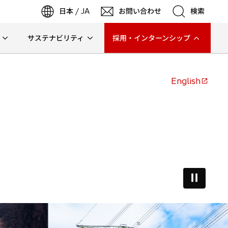
日本 / JA
お問い合わせ
検索
サステナビリティ
採用・インターンシップ
検索
English
検索
新
し
い
タ
ブ
で
開
く