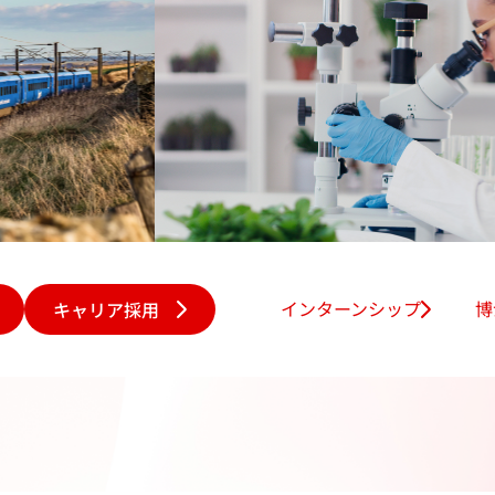
xt
for our fut
キャリア採用
インターンシップ
博
から