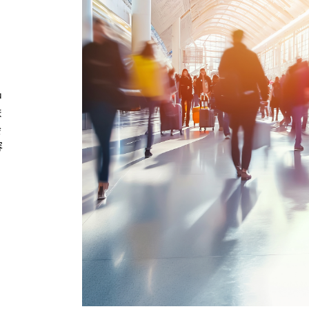
中
ま
会
容