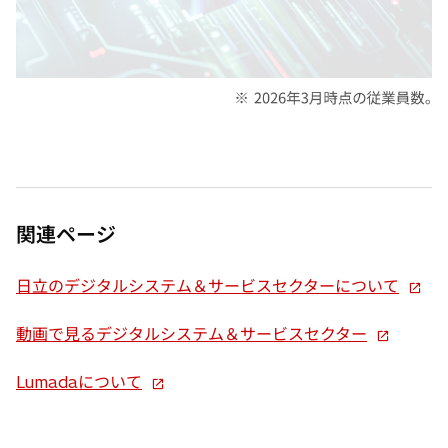
関連ページ
新
日立のデジタルシステム＆サービスセクターについて
し
新
い
動画で見るデジタルシステム＆サービスセクター
し
タ
新
い
ブ
Lumadaについて
し
タ
で
い
ブ
開