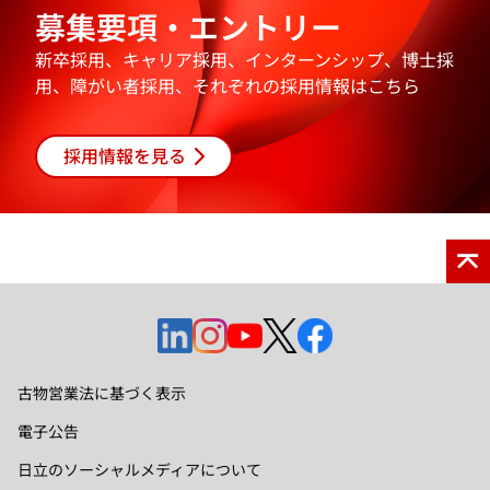
開
ブ
募集要項・エントリー
く
で
開
新卒採用、キャリア採用、インターンシップ、博士採
く
用、障がい者採用、それぞれの採用情報はこちら
採用情報を見る
新
新
新
新
新
し
し
し
し
し
い
い
い
い
い
古物営業法に基づく表示
タ
タ
タ
タ
タ
電子公告
ブ
ブ
ブ
ブ
ブ
で
で
で
で
で
日立のソーシャルメディアについて
開
開
開
開
開