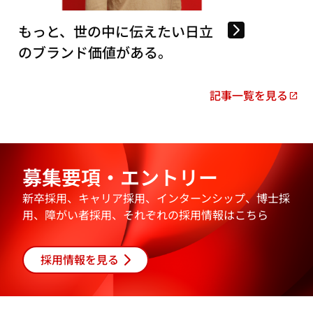
もっと、世の中に伝えたい日立
のブランド価値がある。
記事一覧を見る
新
し
い
タ
ブ
募集要項・エントリー
で
新卒採用、キャリア採用、インターンシップ、博士採
開
用、障がい者採用、それぞれの採用情報はこちら
く
採用情報を見る