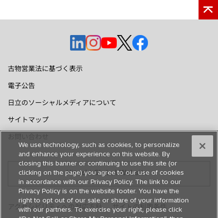
新
新
新
新
新
し
し
し
し
し
い
い
い
い
い
古物営業法に基づく表示
タ
タ
タ
タ
タ
電子公告
ブ
ブ
ブ
ブ
ブ
で
で
で
で
で
日立のソーシャルメディアについて
開
開
開
開
開
サイトマップ
く
く
く
く
く
お問い合わせ
We use technology, such as cookies, to personalize
and enhance your experience on this website. By
closing this banner or continuing to use this site (or
Hitachi Global Website
clicking on the page) you agree to our use of cookies
in accordance with our Privacy Policy. The link to our
Privacy Policy is on the website footer. You have the
right to opt out of our sale or share of your information
アクセシビリティへの対応方針
サイトの利用条件
with our partners. To exercise your right, please click