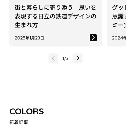
生まれ方
ミー実
2025年1月23日
2024年3
1
/
3
COLORS
新着記事
多様性の力を尊重する特集「COLORS」では、有識
者へのインタビューを紹介して、インクルーシブな職
場環境を作るために大事なことは何なのか、考えてい