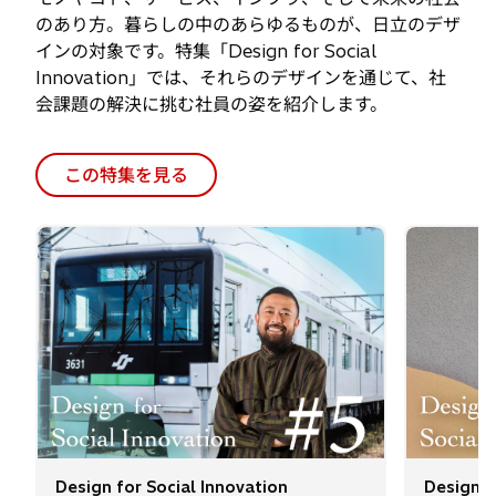
会課題の解決に挑む社員の姿を紹介します。
この特集を見る
Design for Social Innovation
Design f
街と暮らしに寄り添う 思いを
グッド
表現する日立の鉄道デザインの
意識さ