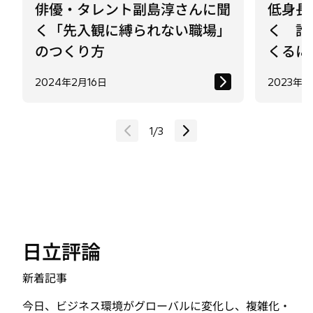
のつくり方
くるに
2024年2月16日
2023年7
1
/
3
日立評論
新着記事
今日、ビジネス環境がグローバルに変化し、複雑化・
多様化する一方、革新的なデジタル技術の登場が、生
産性の飛躍的な向上や人々のより豊かな暮らしを実現
しようとしています。「日立評論」は技術を軸とした