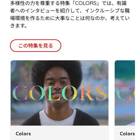
きます。
この特集を見る
Colors
Colors
俳優・タレント副島淳さんに聞
低身長
く「先入観に縛られない職場」
く 誰