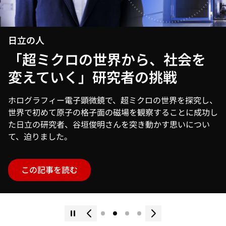
街と暮らしに寄り添う 思いを
表現する日立の鉄道デザインの
生まれ方
杜の都・仙台にふさわしいとして、2024年度グッドデザ
イン賞を受賞した仙台市の地下鉄南北線新型車両「3000
系」（製造：日立製作所）。デザインが出来上がるまでの
軌跡をたどりました。
この記事を読む
注目のキーワード