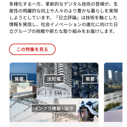
情報を発信し、社会イノベーションの進化に向けた日
立グループの挑戦や新たな取り組みをお届けします。
この特集を見る
研究開発
モビリテ
Technology Innovation
Techno
Story Technologies for the
Story 