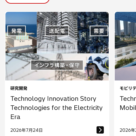
研究開発
モビリ
Technology Innovation Story
Techn
Technologies for the Electricity
Mobil
Era
2026年7月24日
2026年
1
/
3