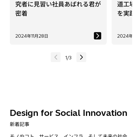
2024年11月28日
2024年1
1
/
3
Design for Social Innovation
新着記事
モノやコト、サービス、インフラ、そして未来の社会
のあり方。暮らしの中のあらゆるものが、日立のデザ
インの対象です。特集「Design for Social
Innovation」では、それらのデザインを通じて、社