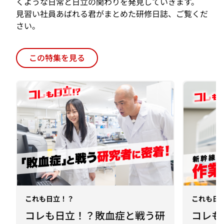
この特集を見る
これも日立！？
これも日
コレも日立！？敗血症と戦う研
コレも
究者に見習い社員あばれる君が
道工場
密着
を実践