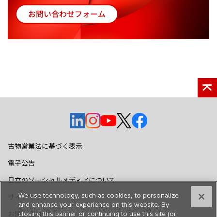
い
タ
ブ
で
開
く
新
新
新
新
新
し
し
し
し
し
い
い
い
い
い
古物営業法に基づく表示
タ
タ
タ
タ
タ
電子公告
ブ
ブ
ブ
ブ
ブ
で
で
で
で
で
日立のソーシャルメディアについて
開
開
開
開
開
サイトマップ
く
く
く
く
く
お問い合わせ
We use technology, such as cookies, to personalize
and enhance your experience on this website. By
closing this banner or continuing to use this site (or
Hitachi Global Website