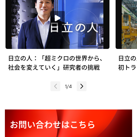
日立の人：「超ミクロの世界から、
日立の
社会を変えていく」研究者の挑戦
初トラ
ー
1
/
4
お問い合わせはこちら
お問い合わせフォーム
新
し