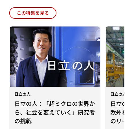
日立の人
日立の人
日立の人：「超ミクロの世界か
日立の
ら、社会を変えていく」研究者
欧州初
の挑戦
のリー
2025年1月22日
2024年