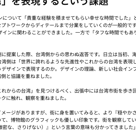
湾」を表現するという課題
インについて「貴重な経験を積ませてもらい幸せな時間でした」
セプトワークからディテールまで分業をしていくのが一般的で
デザインに関わることができました。一方で「タフな時間でもあ
側に提案した際、台湾側からの思わぬ返答です。日立は当初、
台湾側は「世界に誇れるような先進性やこれからの台湾を表現
うデザインで表現するのか。デザインの理論、新しい社会イン
湾側と協議を重ねました。
これからの台湾」を見つけるべく、出張中には台湾市街を歩き
ークに触れ、観察を重ねました。
イメージがありますが、街に身を置いてみると、より『穏やか
いて、博物館のグラフィックも優しい印象です。街を観察して
感で緻密な、さりげない）』という言葉の意味も分かってきました