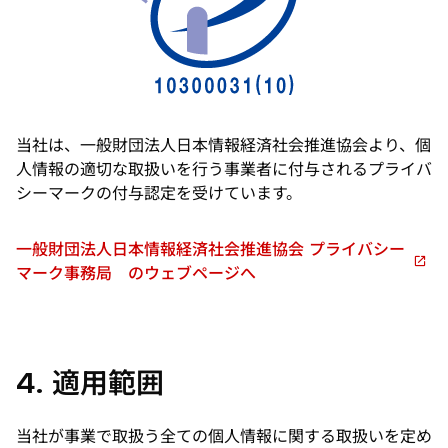
ブ
で
開
く
当社は、一般財団法人日本情報経済社会推進協会より、個
人情報の適切な取扱いを行う事業者に付与されるプライバ
シーマークの付与認定を受けています。
一般財団法人日本情報経済社会推進協会 プライバシー
新
マーク事務局 のウェブページへ
し
い
タ
ブ
4. 適用範囲
で
開
当社が事業で取扱う全ての個人情報に関する取扱いを定め
く