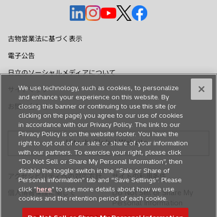
新
新
新
新
新
し
し
し
し
し
い
い
い
い
い
古物営業法に基づく表示
タ
タ
タ
タ
タ
電子公告
ブ
ブ
ブ
ブ
ブ
で
で
で
で
で
日立のソーシャルメディアについて
開
開
開
開
開
We use technology, such as cookies, to personalize
サイトマップ
く
く
く
く
く
and enhance your experience on this website. By
お問い合わせ
closing this banner or continuing to use this site (or
clicking on the page) you agree to our use of cookies
in accordance with our Privacy Policy. The link to our
Privacy Policy is on the website footer. You have the
Hitachi Global Website
right to opt out of our sale or share of your information
with our partners. To exercise your right, please click
“Do Not Sell or Share My Personal Information”, then
disable the toggle switch in the “Sale or Share of
アクセシビリティへの対応方針
サイトの利用条件
Personal information” tab and “Save Settings”. Please
click "
here
" to see more details about how we use
個人情報保護に関して
Do Not Sell or Share My
cookies and the retention period of each cookie.
Personal Information