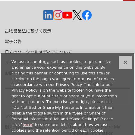
で
開
新
新
新
新
新
く
し
し
し
し
し
い
い
い
い
い
古物営業法に基づく表示
タ
タ
タ
タ
タ
電子公告
ブ
ブ
ブ
ブ
ブ
で
で
で
で
で
日立のソーシャルメディアについて
開
開
開
開
開
We use technology, such as cookies, to personalize
サイトマップ
く
く
く
く
く
and enhance your experience on this website. By
closing this banner or continuing to use this site (or
お問い合わせ
clicking on the page) you agree to our use of cookies
in accordance with our Privacy Policy. The link to our
Privacy Policy is on the website footer. You have the
Hitachi Global Website
right to opt out of our sale or share of your information
with our partners. To exercise your right, please click
“Do Not Sell or Share My Personal Information”, then
disable the toggle switch in the “Sale or Share of
アクセシビリティへの対応方針
サイトの利用条件
Personal information” tab and “Save Settings”. Please
click "
here
" to see more details about how we use
個人情報保護に関して
Do Not Sell or Share My
cookies and the retention period of each cookie.
Personal Information