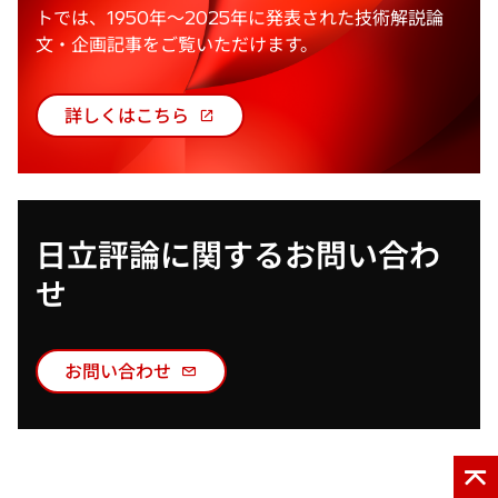
トでは、1950年～2025年に発表された技術解説論
文・企画記事をご覧いただけます。
詳しくはこちら
新
し
い
タ
ブ
日立評論に関するお問い合わ
で
せ
開
く
お問い合わせ
新
し
い
タ
ブ