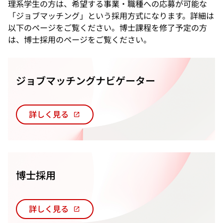
ブ
理系学生の方は、希望する事業・職種への応募が可能な
で
「ジョブマッチング」という採用方式になります。詳細は
開
以下のページをご覧ください。博士課程を修了予定の方
く
は、博士採用のページをご覧ください。
ジョブマッチングナビゲーター
詳しく見る
新
し
い
タ
ブ
博士採用
で
開
く
詳しく見る
新