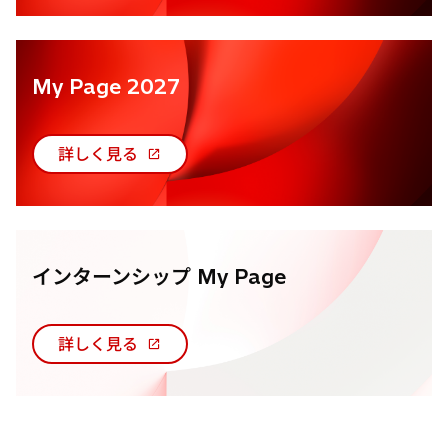
い
タ
ブ
My Page 2027
で
開
く
詳しく見る
新
し
い
タ
ブ
インターンシップ My Page
で
開
く
詳しく見る
新
し
い
タ