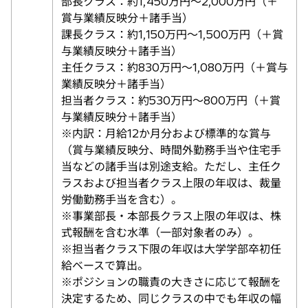
部長クラス：約1,450万円～2,000万円（＋
賞与業績反映分＋諸手当）
課長クラス：約1,150万円～1,500万円（＋賞
与業績反映分＋諸手当）
主任クラス：約830万円～1,080万円（＋賞与
業績反映分＋諸手当）
担当者クラス：約530万円～800万円（＋賞
与業績反映分＋諸手当）
※内訳：月給12か月分および標準的な賞与
（賞与業績反映分、時間外勤務手当や住宅手
当などの諸手当は別途支給。ただし、主任ク
ラスおよび担当者クラス上限の年収は、裁量
労働勤務手当を含む）。
※事業部長・本部長クラス上限の年収は、株
式報酬を含む水準（一部対象者のみ）。
※担当者クラス下限の年収は大学学部卒初任
給ベースで算出。
※ポジションの職責の大きさに応じて報酬を
決定するため、同じクラスの中でも年収の幅