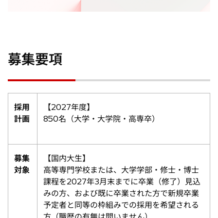
し
い
タ
ブ
で
募集要項
開
く
採用
【2027年度】
計画
850名（大学・大学院・高専卒）
募集
【国内大生】
対象
高等専門学校または、大学学部・修士・博士
課程を2027年3月末までに卒業（修了）見込
みの方、および既に卒業された方で新規卒業
予定者と同等の枠組みでの採用を希望される
方（職歴の有無は問いません）