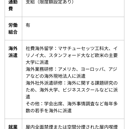
通勤
支給（限度額設定あり）
費
労働
有
組合
海外
社費海外留学：マサチューセッツ工科大、イ
派遣
リノイ大、スタンフォード大など欧米の主要
大学に派遣
海外業務研修：アメリカ、ヨーロッパ、アジ
アなどの海外現地法人に派遣
海外社外派遣研修：海外に関する課題研究の
ため、海外大学、ビジネススクールなどに派
遣
その他：学会出席、海外事情調査など毎年多
数の若手を海外に派遣
就業
屋内全面禁煙または空間分煙された屋内喫煙