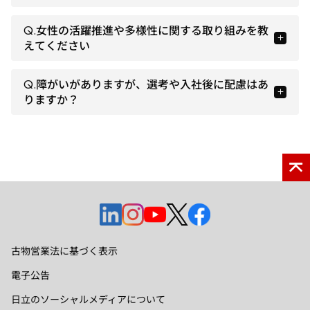
Q.女性の活躍推進や多様性に関する取り組みを教
えてください
Q.障がいがありますが、選考や入社後に配慮はあ
りますか？
新
新
新
新
新
し
し
し
し
し
い
い
い
い
い
古物営業法に基づく表示
タ
タ
タ
タ
タ
電子公告
ブ
ブ
ブ
ブ
ブ
で
で
で
で
で
日立のソーシャルメディアについて