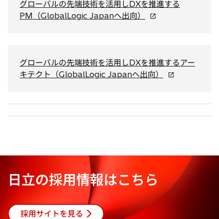
ブ
グローバルの先端技術を活用しDXを推進する
で
新
PM（GlobalLogic Japanへ出向）
開
し
く
い
タ
ブ
グローバルの先端技術を活用しDXを推進するアー
で
新
キテクト（GlobalLogic Japanへ出向）
開
し
く
い
タ
ブ
で
開
く
日立の採用情報はこちら
採用サイトを見る