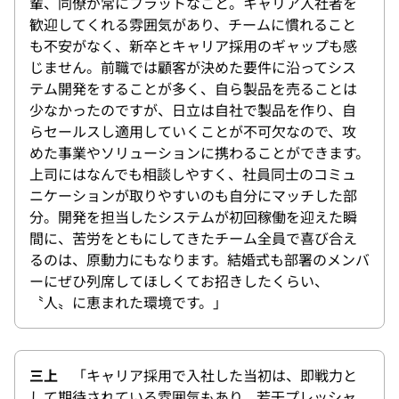
輩、同僚が常にフラットなこと。キャリア入社者を
歓迎してくれる雰囲気があり、チームに慣れること
も不安がなく、新卒とキャリア採用のギャップも感
じません。前職では顧客が決めた要件に沿ってシス
テム開発をすることが多く、自ら製品を売ることは
少なかったのですが、日立は自社で製品を作り、自
らセールスし適用していくことが不可欠なので、攻
めた事業やソリューションに携わることができます。
上司にはなんでも相談しやすく、社員同士のコミュ
ニケーションが取りやすいのも自分にマッチした部
分。開発を担当したシステムが初回稼働を迎えた瞬
間に、苦労をともにしてきたチーム全員で喜び合え
るのは、原動力にもなります。結婚式も部署のメンバ
ーにぜひ列席してほしくてお招きしたくらい、
〝人〟に恵まれた環境です。」
三上
「キャリア採用で入社した当初は、即戦力と
して期待されている雰囲気もあり、若干プレッシャ