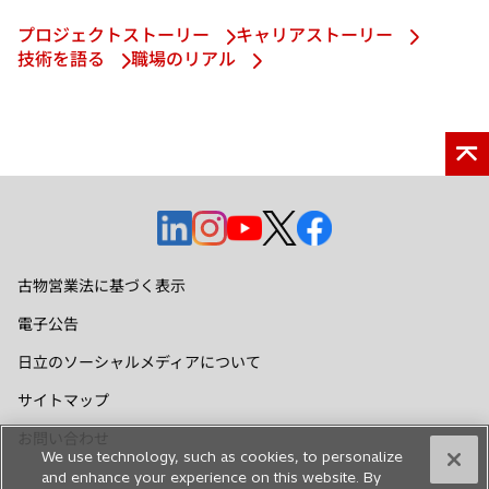
プロジェクトストーリー
キャリアストーリー
技術を語る
職場のリアル
新
新
新
新
新
し
し
し
し
し
い
い
い
い
い
古物営業法に基づく表示
タ
タ
タ
タ
タ
電子公告
ブ
ブ
ブ
ブ
ブ
で
で
で
で
で
日立のソーシャルメディアについて
開
開
開
開
開
サイトマップ
く
く
く
く
く
お問い合わせ
We use technology, such as cookies, to personalize
and enhance your experience on this website. By