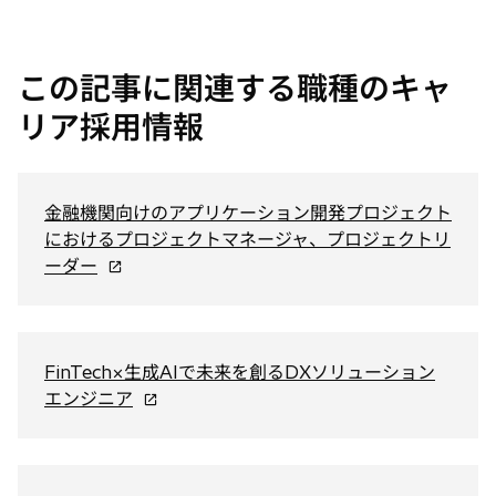
い
い
い
タ
タ
タ
ブ
ブ
ブ
この記事に関連する職種のキャ
で
で
で
開
開
開
リア採用情報
く
く
く
金融機関向けのアプリケーション開発プロジェクト
におけるプロジェクトマネージャ、プロジェクトリ
新
ーダー
し
い
タ
ブ
FinTech×生成AIで未来を創るDXソリューション
で
新
エンジニア
開
し
く
い
タ