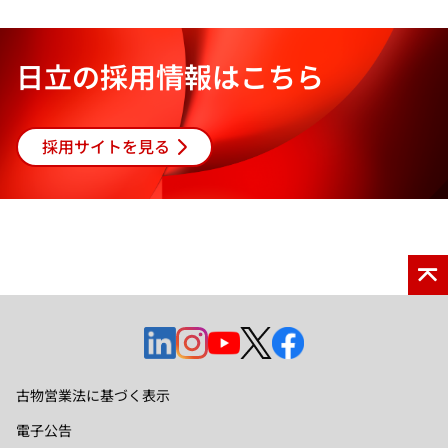
日立の採用情報はこちら
採用サイトを見る
新
新
新
新
新
し
し
し
し
し
い
い
い
い
い
古物営業法に基づく表示
タ
タ
タ
タ
タ
電子公告
ブ
ブ
ブ
ブ
ブ