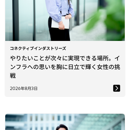
広報宣伝
新卒入社
法務
生産技術
生産管理
知的財産マネジメント
研究開発
経理財務
設計開発
調達
コネクティブインダストリーズ
やりたいことが次々に実現できる場所。イ
ンフラへの思いを胸に日立で輝く女性の挑
戦
2026年8月3日