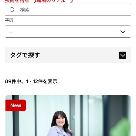
技術を語る
職場のリアル
検索
年度
—
タグで探す
エナジー
キャリア入社
89件中、1 - 12件を表示
コネクティブインダストリーズ
システムエンジニア
New
デジタルシステム＆サービス
ビジネスエンジニアリング
モビリティ
事業企画
人事総務
品質保証
営業