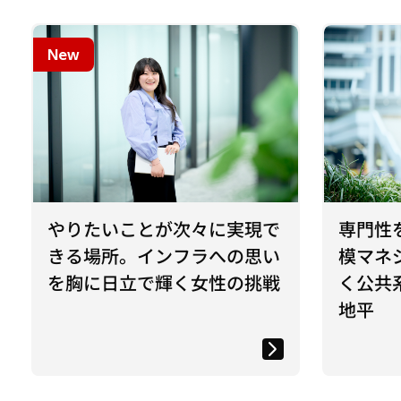
New
やりたいことが次々に実現で
専門性
きる場所。インフラへの思い
模マネ
を胸に日立で輝く女性の挑戦
く公共
地平