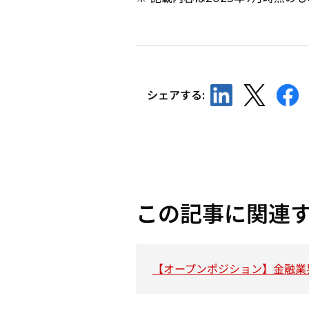
新
新
新
シェアする:
し
し
し
い
い
い
タ
タ
タ
ブ
ブ
ブ
で
で
で
開
開
開
この記事に関連
く
く
く
【オープンポジション】金融業