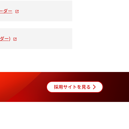
新
ーダー
し
い
タ
新
ブ
ダー)
し
で
い
開
タ
く
ブ
で
開
く
採用サイトを見る