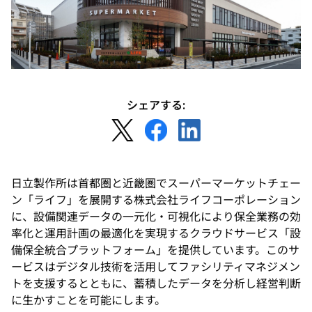
シェアする:
新
新
新
し
し
し
い
い
い
タ
タ
タ
日立製作所は首都圏と近畿圏でスーパーマーケットチェー
ブ
ブ
ブ
ン「ライフ」を展開する株式会社ライフコーポレーション
で
で
で
に、設備関連データの一元化・可視化により保全業務の効
開
開
開
率化と運用計画の最適化を実現するクラウドサービス「設
く
く
く
備保全統合プラットフォーム」を提供しています。このサ
ービスはデジタル技術を活用してファシリティマネジメン
トを支援するとともに、蓄積したデータを分析し経営判断
に生かすことを可能にします。