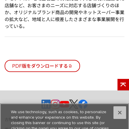
ブ
店舗など、お客さまのニーズに対応する店舗づくりのほ
で
か、オリジナルブランド商品の開発やネットスーパー事業
開
の拡大など、地域と人に根差したさまざまな事業展開を行
く
っている。
PDF版をダウンロードする
新
し
い
タ
ブ
新
新
新
新
新
で
し
し
し
し
し
開
We use technology, such as cookies, to personalize
い
い
い
い
い
く
and enhance your experience on this website. By
古物営業法に基づく表示
closing this banner or continuing to use this site (or
タ
タ
タ
タ
タ
clicking on the page) you agree to our use of cookies