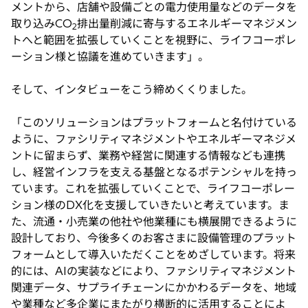
メントから、店舗や設備ごとの電力使用量などのデータを
取り込みCO
排出量削減に寄与するエネルギーマネジメン
2
トへと範囲を拡張していくことを視野に、ライフコーポレ
ーション様と協議を進めていきます」。
そして、インタビューをこう締めくくりました。
「このソリューションはプラットフォームと名付けている
ように、ファシリティマネジメントやエネルギーマネジメ
ントに留まらず、業務や経営に関連する情報なども連携
し、経営インフラを支える基盤となるポテンシャルを持っ
ています。これを拡張していくことで、ライフコーポレー
ション様のDX化を支援していきたいと考えています。ま
た、流通・小売業の他社や他業種にも横展開できるように
設計しており、今後多くのお客さまに設備管理のプラット
フォームとして導入いただくことをめざしています。将来
的には、AIの実装などにより、ファシリティマネジメント
関連データ、サプライチェーンにかかわるデータを、地域
や業種など多企業にまたがり横断的に活用することによ