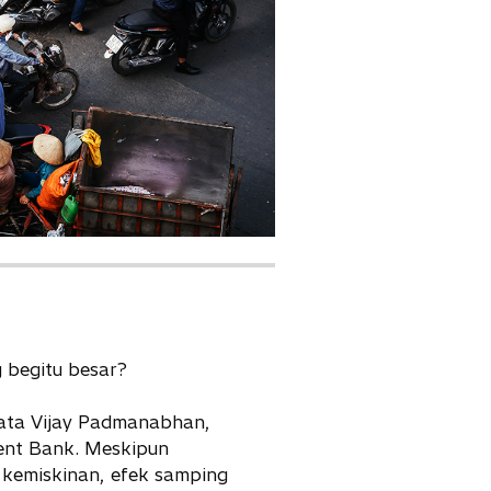
w
t
a
b
 begitu besar?
kata Vijay Padmanabhan,
ment Bank. Meskipun
 kemiskinan, efek samping