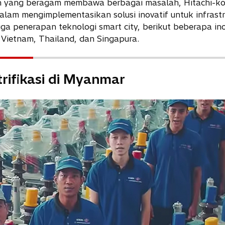
 yang beragam membawa berbagai masalah, Hitachi-ko
lam mengimplementasikan solusi inovatif untuk infrastr
ingga penerapan teknologi smart city, berikut beberapa i
, Vietnam, Thailand, dan Singapura.
ifikasi di Myanmar