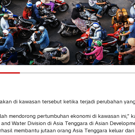
b
t
a
a
b
b
akan di kawasan tersebut ketika terjadi perubahan yang
elah mendorong pertumbuhan ekonomi di kawasan ini,” 
 and Water Division di Asia Tenggara di Asian Develop
hasil membantu jutaan orang Asia Tenggara keluar dari