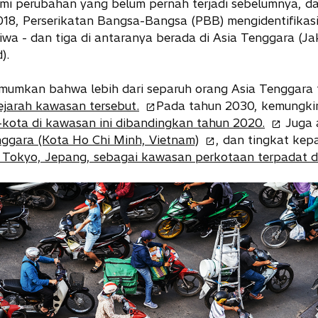
i perubahan yang belum pernah terjadi sebelumnya, dan 
018, Perserikatan Bangsa-Bangsa (PBB) mengidentifika
jiwa - dan tiga di antaranya berada di Asia Tenggara (Ja
).
mumkan bahwa lebih dari separuh orang Asia Tenggara 
o
ejarah kawasan tersebut.
Pada tahun 2030, kemungki
p
o
a-kota di kawasan ini dibandingkan tahun 2020.
Juga 
e
o
p
nggara (Kota Ho Chi Minh, Vietnam)
, dan tingkat ke
n
p
e
Tokyo, Jepang, sebagai kawasan perkotaan terpadat di
s
e
n
i
n
s
n
s
i
a
i
n
n
n
a
e
a
n
w
n
e
t
e
w
a
w
t