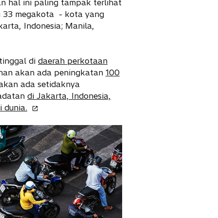
hal ini paling tampak terlihat
si 33 megakota - kota yang
karta, Indonesia; Manila,
tinggal di
daerah perkotaan
nan akan ada peningkatan
100
akan ada setidaknya
padatan
di Jakarta, Indonesia,
o
 dunia.
p
e
n
s
i
n
a
n
e