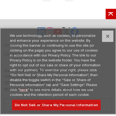
o
o
o
o
o
We use technology, such as cookies, to personalize
p
p
p
p
p
and enhance your experience on this website. By
e
e
e
e
e
Sitemap
closing this banner or continuing to use this site (or
n
n
n
n
n
clicking on the page) you agree to our use of cookies
Contact Us
s
s
s
s
s
in accordance with our Privacy Policy. The link to our
Privacy Policy is on the website footer. You have the
i
i
i
i
i
right to opt out of our sale or share of your information
n
n
n
n
n
Southeast Asia Headquarters - Singapore
with our partners. To exercise your right, please click
a
a
a
a
a
“Do Not Sell or Share My Personal Information”, then
Hitachi Asia Ltd.
n
n
n
n
n
disable the toggle switch in the “Sale or Share of
20 Pasir Panjang #05-21
Personal information” tab and “Save Settings”. Please
e
e
e
e
e
Mapletree Business City, Singapore 117439
click "
here
" to see more details about how we use
w
w
w
w
w
cookies and the retention period of each cookie.
t
t
t
t
t
Hitachi Global Website
a
a
a
a
a
Do Not Sell or Share My Personal Information
b
b
b
b
b