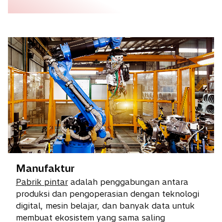
e
n
s
i
n
a
n
e
w
t
a
b
Manufaktur
Pabrik pintar
adalah penggabungan antara
produksi dan pengoperasian dengan teknologi
digital, mesin belajar, dan banyak data untuk
membuat ekosistem yang sama saling