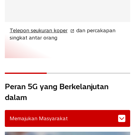
o
Telepon seukuran koper
dan percakapan
p
singkat antar orang
e
n
s
i
n
a
Peran 5G yang Berkelanjutan
n
e
dalam
w
t
a
Memajukan Masyarakat
b