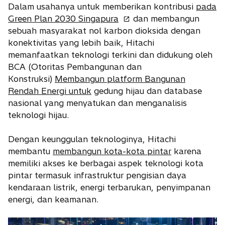
s
Dalam usahanya untuk memberikan kontribusi
pada
i
o
Green Plan 2030 Singapura
dan membangun
n
p
sebuah masyarakat nol karbon dioksida dengan
a
e
konektivitas yang lebih baik, Hitachi
n
n
memanfaatkan teknologi terkini dan didukung oleh
e
s
BCA (Otoritas Pembangunan dan
w
i
Konstruksi)
Membangun platform Bangunan
t
n
Rendah Energi untuk
gedung hijau dan database
a
a
nasional yang menyatukan dan menganalisis
b
n
teknologi hijau.
e
w
Dengan keunggulan teknologinya, Hitachi
t
membantu
membangun kota-kota pintar
karena
a
memiliki akses ke berbagai aspek teknologi kota
b
pintar termasuk infrastruktur pengisian daya
kendaraan listrik, energi terbarukan, penyimpanan
energi, dan keamanan.