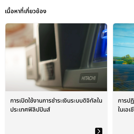
e
e
e
n
n
n
เนื้อหาที่เกี่ยวข้อง
s
s
s
i
i
i
n
n
n
a
a
a
n
n
n
e
e
e
w
w
w
t
t
t
a
a
a
b
b
b
การเปิดใช้งานการชำระเงินระบบดิจิทัลใน
การปฏิ
ประเทศฟิลิปปินส์
ในเอเช