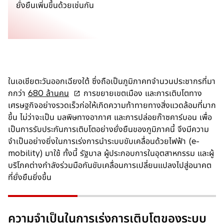
ยั่งยืนเพิ่มขึ้นด้วยเช่นกัน
ในเอเชียตะวันออกเฉียงใต้ ซึ่งถือเป็นภูมิภาคทจำนวนประชากรที่มา
o
กกว่า
680 ล้านคน
การขยายเขตเมือง และการเติบโตทาง
p
เศรษฐกิจอย่างรวดเร็วก่อให้เกิดความท้าทายทางสิ่งแวดล้อมที่มาก
e
ขึ้น ไม่ว่าจะเป็น มลพิษทางอากาศ และการปล่อยก๊าซคาร์บอน เพื่อ
n
เป็นการรับประกันการเติบโตอย่างยั่งยืนของภูมิภาคนี้ จึงมีความ
s
จำเป็นอย่างยิ่งในการเร่งการนำระบบขับเคลื่อนด้วยไฟฟ้า (e-
i
mobility) มาใช้ ทั้งนี้ รัฐบาล ผู้ประกอบการในอุตสาหกรรม และผู้
n
บริโภคต่างกำลังร่วมมือกันขับเคลื่อนการเปลี่ยนแปลงไปสู่อนาคต
a
ที่ยั่งยืนยิ่งขึ้น
n
e
w
ความจำเป็นในการเร่งการเติบโตของระบบ