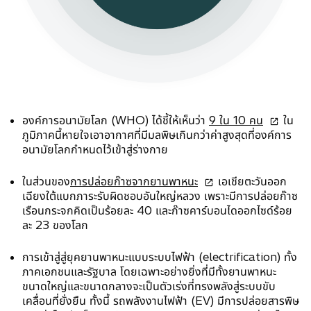
o
องค์การอนามัยโลก (WHO) ได้ชี้ให้เห็นว่า
9 ใน 10 คน
ใน
p
ภูมิภาคนี้หายใจเอาอากาศที่มีมลพิษเกินกว่าค่าสูงสุดที่องค์การ
e
อนามัยโลกกำหนดไว้เข้าสู่ร่างกาย
n
s
o
ในส่วนของ
การปล่อยก๊าซจากยานพาหนะ
เอเชียตะวันออก
i
p
เฉียงใต้แบกภาระรับผิดชอบอันใหญ่หลวง เพราะมีการปล่อยก๊าซ
n
e
เรือนกระจกคิดเป็นร้อยละ 40 และก๊าซคาร์บอนไดออกไซด์ร้อย
a
n
ละ 23 ของโลก
n
s
e
i
การเข้าสู่สู่ยุคยานพาหนะแบบระบบไฟฟ้า (electrification) ทั้ง
w
n
ภาคเอกชนและรัฐบาล โดยเฉพาะอย่างยิ่งที่มีทั้งยานพาหนะ
t
a
ขนาดใหญ่และขนาดกลางจะเป็นตัวเร่งที่ทรงพลังสู่ระบบขับ
a
n
เคลื่อนที่ยั่งยืน ทั้งนี้ รถพลังงานไฟฟ้า (EV) มีการปล่อยสารพิษ
b