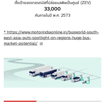
ตั้งเป้ายอดขายรถบัสที่ปล่อยมลพิษเป็นศูนย์ (ZEV)
33,000
คันภายในปี พ.ศ. 2573
* https://www.motorindiaonline.in/busworld-south-
east-asia-puts-spotlight-on-regions-huge-bus-
o
market-potential/
p
e
n
s
i
n
a
n
e
w
t