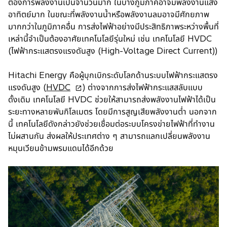
ต้องการพลังงานเป็นจำนวนมาก ในบางภูมิภาคอาจมีพลังงานแสง
อาทิตย์มาก ในขณะที่พลังงานน้ำหรือพลังงานลมอาจมีศักยภาพ
มากกว่าในภูมิภาคอื่น การส่งไฟฟ้าอย่างมีประสิทธิภาพระหว่างพื้นที่
เหล่านี้จำเป็นต้องอาศัยเทคโนโลยีรุ่นใหม่ เช่น เทคโนโลยี HVDC
(ไฟฟ้ากระแสตรงแรงดันสูง (High-Voltage Direct Current))
Hitachi Energy คือผู้บุกเบิกระดับโลกด้านระบบไฟฟ้ากระแสตรง
o
แรงดันสูง (
HVDC
) ต่างจากการส่งไฟฟ้ากระแสสลับแบบ
p
ดั้งเดิม เทคโนโลยี HVDC ช่วยให้สามารถส่งพลังงานไฟฟ้าได้เป็น
e
ระยะทางหลายพันกิโลเมตร โดยมีการสูญเสียพลังงานต่ำ นอกจาก
n
นี้ เทคโนโลยีดังกล่าวยังช่วยเชื่อมต่อระบบโครงข่ายไฟฟ้าที่ทำงาน
s
ไม่ผสานกัน ส่งผลให้ประเทศต่าง ๆ สามารถแลกเปลี่ยนพลังงาน
i
หมุนเวียนข้ามพรมแดนได้อีกด้วย
n
a
n
e
w
t