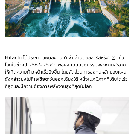
o
Hitachi ได้ประกาศแผนลงทุน
6 พันล้านดอลลาร์สหรัฐ
ทั่ว
p
โลกในช่วงปี 2567–2570 เพื่อผลักดันนวัตกรรมพลังงานสะอาด
e
ให้เกิดความก้าวหน้าเร็วยิ่งขึ้น โดยสัดส่วนการลงทุนหลักของแผน
n
ดังกล่าวมุ่งไปที่เอเชียตะวันออกเฉียงใต้ หนึ่งในภูมิภาคที่เติบโตเร็ว
s
ที่สุดและมีความต้องการพลังงานสูงที่สุดในโลก
i
n
a
n
e
w