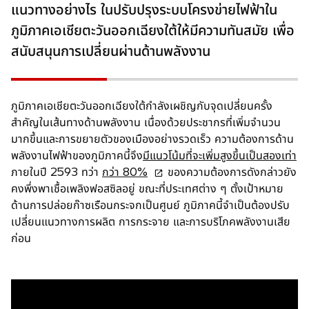
แนวทางอย่างไร ในปรับปรุงระบบโครงข่ายไฟฟ้าใน
ภูมิภาคเอเชียตะวันออกเฉียงใต้ให้มีความทันสมัย เพื่อ
สนับสนุนการเปลี่ยนผ่านด้านพลังงาน
ภูมิภาคเอเชียตะวันออกเฉียงใต้กำลังเผชิญกับจุดเปลี่ยนครั้ง
สำคัญในเส้นทางด้านพลังงาน เนื่องด้วยประชากรที่เพิ่มจำนวน
มากขึ้นและการขยายตัวของเมืองอย่างรวดเร็ว ความต้องการด้าน
พลังงานไฟฟ้าของภูมิภาคนี้จึง
มีแนวโน้มที่จะเพิ่มสูงขึ้นเป็นสองเท่า
o
ภายในปี 2593 ทว่า
กว่า 80%
ของความต้องการดังกล่าวยัง
p
คงพึ่งพาเชื้อเพลิงฟอสซิลอยู่ ขณะที่ประเทศต่าง ๆ ตั้งเป้าหมาย
e
ด้านการปล่อยก๊าซเรือนกระจกเป็นศูนย์ ภูมิภาคนี้จำเป็นต้องปรับ
n
เปลี่ยนแนวทางการผลิต การกระจาย และการบริโภคพลังงานเสีย
s
ก่อน
i
n
a
n