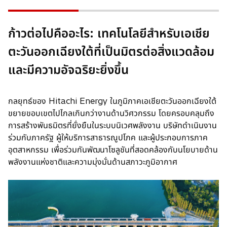
i
n
a
ก้าวต่อไปคืออะไร: เทคโนโลยีสำหรับเอเชีย
n
ตะวันออกเฉียงใต้ที่เป็นมิตรต่อสิ่งแวดล้อม
e
w
และมีความอัจฉริยะยิ่งขึ้น
t
a
b
กลยุทธ์ของ Hitachi Energy ในภูมิภาคเอเชียตะวันออกเฉียงใต้
ขยายขอบเขตไปไกลเกินกว่างานด้านวิศวกรรม โดยครอบคลุมถึง
การสร้างพันธมิตรที่ยั่งยืนในระบบนิเวศพลังงาน บริษัทดำเนินงาน
ร่วมกับภาครัฐ ผู้ให้บริการสาธารณูปโภค และผู้ประกอบการภาค
อุตสาหกรรม เพื่อร่วมกันพัฒนาโซลูชันที่สอดคล้องกับนโยบายด้าน
พลังงานแห่งชาติและความมุ่งมั่นด้านสภาวะภูมิอากาศ