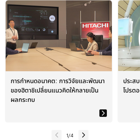
e
e
e
w
w
w
t
t
t
a
a
a
b
b
b
การกำหนดอนาคต: การวิจัยและพัฒนา
ประสบก
ของฮิตาชิเปลี่ยนแนวคิดให้กลายเป็น
โปรต
ผลกระทบ
1
/
4