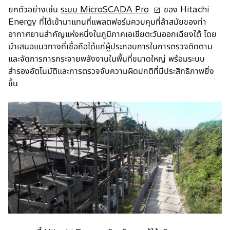
o
ยกตัวอย่างเช่น
ระบบ MicroSCADA Pro
ของ Hitachi
p
Energy ที่ได้เข้ามาแทนที่แพลตฟอร์มควบคุมที่ล้าสมัยของท่า
e
อากาศยานสำคัญแห่งหนึ่งในภูมิภาคเอเชียตะวันออกเฉียงใต้ โดย
n
นำเสนอแนวทางที่เชื่อถือได้แก่ผู้ประกอบการในการตรวจติดตาม
s
และจัดการการกระจายพลังงานในพื้นที่ขนาดใหญ่ พร้อมระบบ
i
สำรองอัตโนมัติและการตรวจจับความผิดปกติที่มีประสิทธิภาพยิ่ง
n
ขึ้น
a
n
e
w
t
a
b