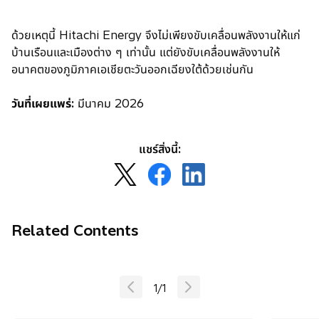
ด้วยเหตุนี้ Hitachi Energy จึงไม่เพียงขับเคลื่อนพลังงานให้แก่
บ้านเรือนและเมืองต่าง ๆ เท่านั้น แต่ยังขับเคลื่อนพลังงานให้
อนาคตของภูมิภาคเอเชียตะวันออกเฉียงใต้ด้วยเช่นกัน
วันที่เผยแพร่:
มีนาคม 2026
แชร์สิ่งนี้:
o
o
o
p
p
p
e
e
e
n
n
n
Related Contents
s
s
s
i
i
i
n
n
n
1
/
1
a
a
a
n
n
n