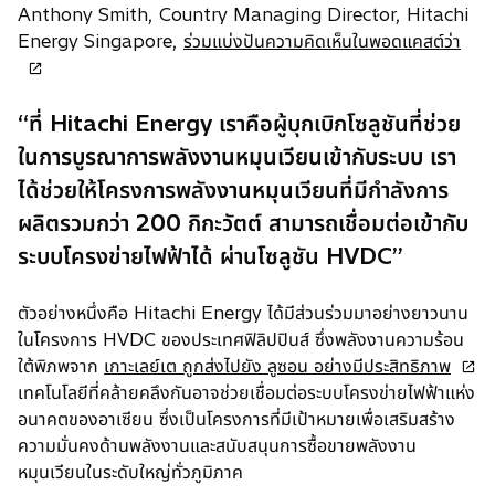
Anthony Smith, Country Managing Director, Hitachi
o
Energy Singapore,
ร่วมแบ่งปันความคิดเห็นในพอดแคสต์ว่า
p
e
n
“ที่ Hitachi Energy เราคือผู้บุกเบิกโซลูชันที่ช่วย
s
ในการบูรณาการพลังงานหมุนเวียนเข้ากับระบบ เรา
i
ได้ช่วยให้โครงการพลังงานหมุนเวียนที่มีกำลังการ
n
ผลิตรวมกว่า 200 กิกะวัตต์ สามารถเชื่อมต่อเข้ากับ
a
n
ระบบโครงข่ายไฟฟ้าได้ ผ่านโซลูชัน HVDC”
e
w
ตัวอย่างหนึ่งคือ Hitachi Energy ได้มีส่วนร่วมมาอย่างยาวนาน
t
ในโครงการ HVDC ของประเทศฟิลิปปินส์ ซึ่งพลังงานความร้อน
a
o
ใต้พิภพจาก
เกาะเลย์เต ถูกส่งไปยัง ลูซอน อย่างมีประสิทธิภาพ
b
p
เทคโนโลยีที่คล้ายคลึงกันอาจช่วยเชื่อมต่อระบบโครงข่ายไฟฟ้าแห่ง
e
อนาคตของอาเซียน ซึ่งเป็นโครงการที่มีเป้าหมายเพื่อเสริมสร้าง
n
ความมั่นคงด้านพลังงานและสนับสนุนการซื้อขายพลังงาน
s
หมุนเวียนในระดับใหญ่ทั่วภูมิภาค