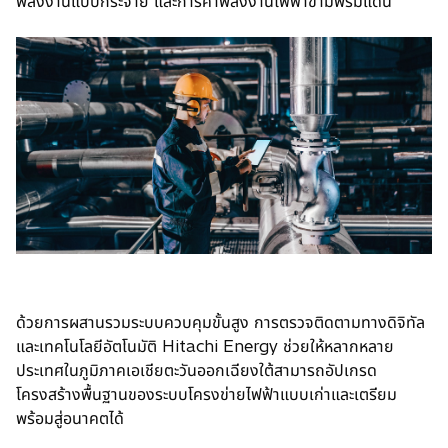
i
พลังงานแบบกระจาย และการค้าพลังงานไฟฟ้าข้ามพรมแดน
n
a
n
e
w
t
a
b
ด้วยการผสานรวมระบบควบคุมขั้นสูง การตรวจติดตามทางดิจิทัล
และเทคโนโลยีอัตโนมัติ Hitachi Energy ช่วยให้หลากหลาย
ประเทศในภูมิภาคเอเชียตะวันออกเฉียงใต้สามารถอัปเกรด
โครงสร้างพื้นฐานของระบบโครงข่ายไฟฟ้าแบบเก่าและเตรียม
พร้อมสู่อนาคตได้