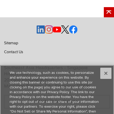
o
o
o
o
o
p
p
p
p
p
e
e
e
e
e
Sitemap
n
n
n
n
n
Contact Us
s
s
s
s
s
i
i
i
i
i
n
n
n
n
n
Southeast Asia Headquarters - Singapore
a
a
a
a
a
We use technology, such as cookies, to personalize
Hitachi Asia Ltd.
n
n
n
n
n
and enhance your experience on this website. By
20 Pasir Panjang #05-21
closing this banner or continuing to use this site (or
e
e
e
e
e
Mapletree Business City, Singapore 117439
clicking on the page) you agree to our use of cookies
w
w
w
w
w
in accordance with our Privacy Policy. The link to our
t
t
t
t
t
Privacy Policy is on the website footer. You have the
Hitachi Global Website
a
a
a
a
a
right to opt out of our sale or share of your information
with our partners. To exercise your right, please click
b
b
b
b
b
“Do Not Sell or Share My Personal Information”, then