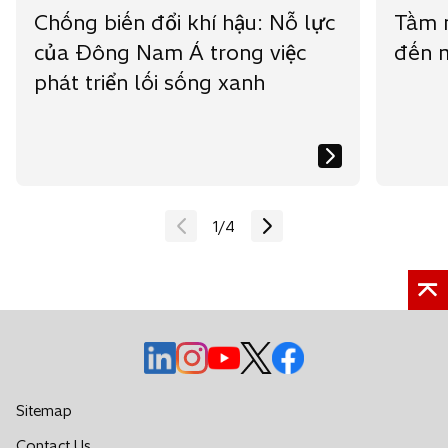
Chống biến đổi khí hậu: Nỗ lực
Tầm n
của Đông Nam Á trong việc
đến 
phát triển lối sống xanh
1
/
4
o
o
o
o
o
p
p
p
p
p
e
e
e
e
e
Sitemap
n
n
n
n
n
Contact Us