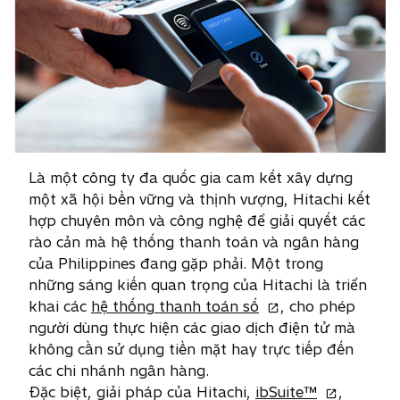
Là một công ty đa quốc gia cam kết xây dựng
một xã hội bền vững và thịnh vượng, Hitachi kết
hợp chuyên môn và công nghệ để giải quyết các
rào cản mà hệ thống thanh toán và ngân hàng
của Philippines đang gặp phải. Một trong
những sáng kiến quan trọng của Hitachi là triển
o
khai các
hệ thống thanh toán số
, cho phép
p
người dùng thực hiện các giao dịch điện tử mà
e
không cần sử dụng tiền mặt hay trực tiếp đến
n
các chi nhánh ngân hàng.
s
o
Đặc biệt, giải pháp của Hitachi,
ibSuite™
,