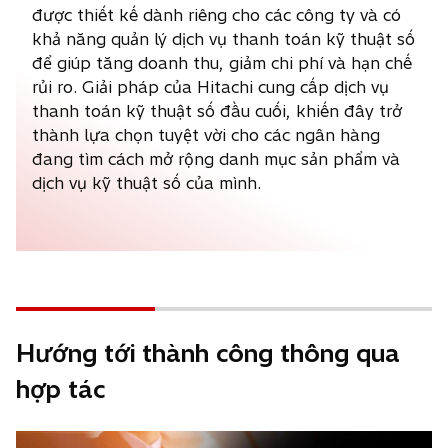
i
p
được thiết kế dành riêng cho các công ty và có
n
e
khả năng quản lý dịch vụ thanh toán kỹ thuật số
a
n
để giúp tăng doanh thu, giảm chi phí và hạn chế
n
s
rủi ro. Giải pháp của Hitachi cung cấp dịch vụ
e
i
thanh toán kỹ thuật số đầu cuối, khiến đây trở
w
n
thành lựa chọn tuyệt vời cho các ngân hàng
t
a
đang tìm cách mở rộng danh mục sản phẩm và
a
n
dịch vụ kỹ thuật số của mình.
b
e
w
t
a
b
Hướng tới thành công thông qua
hợp tác