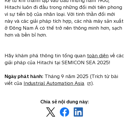
Kể từ khi thành lập vào đầu những năm 1900,
Hitachi luôn đi đầu trong những đổi mới tiên phong
vì sự tiến bộ của nhân loại. Với tinh thần đổi mới
này và các giải pháp tích hợp, các nhà máy sản xuất
ở Đông Nam Á có thể trở nên thông minh hơn, sạch
hơn và bền bỉ hơn.
Hãy khám phá thông tin tổng quan
toàn diện
về các
giải pháp của Hitachi tại SEMICON SEA 2025!
Ngày phát hành:
Tháng 9 năm 2025 (Trích từ bài
o
viết của
Industrial Automation Asia
).
p
e
Chia sẻ nội dung này:
n
o
o
o
s
p
p
p
i
e
e
e
n