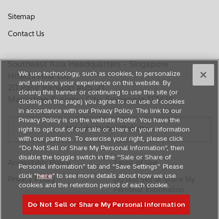
e
e
e
e
e
Sitemap
n
n
n
n
n
Contact Us
s
s
s
s
s
i
i
i
i
i
n
n
n
n
n
Southeast Asia Headquarters - Singapore
a
a
a
a
a
We use technology, such as cookies, to personalize
Hitachi Asia Ltd.
n
n
n
n
n
and enhance your experience on this website. By
20 Pasir Panjang #05-21
closing this banner or continuing to use this site (or
e
e
e
e
e
Mapletree Business City, Singapore 117439
clicking on the page) you agree to our use of cookies
w
w
w
w
w
in accordance with our Privacy Policy. The link to our
t
t
t
t
t
Privacy Policy is on the website footer. You have the
Hitachi Global Website
a
a
a
a
a
right to opt out of our sale or share of your information
with our partners. To exercise your right, please click
b
b
b
b
b
“Do Not Sell or Share My Personal Information”, then
disable the toggle switch in the “Sale or Share of
Accessibility Policy
Terms of Use
Personal information” tab and “Save Settings”. Please
click "
here
" to see more details about how we use
Privacy Policy
Do Not Sell or Share My
cookies and the retention period of each cookie.
Personal Information
© Hitachi, Ltd. 1994,
2026
. All rights reserved.
Do Not Sell or Share My Personal Information