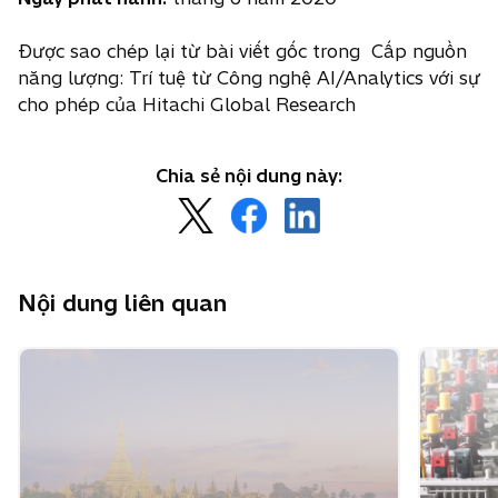
Được sao chép lại từ bài viết gốc trong Cấp nguồn
năng lượng: Trí tuệ từ Công nghệ AI/Analytics với sự
cho phép của Hitachi Global Research
Chia sẻ nội dung này:
o
o
o
p
p
p
e
e
e
n
n
n
Nội dung liên quan
s
s
s
i
i
i
n
n
n
a
a
a
n
n
n
e
e
e
w
w
w