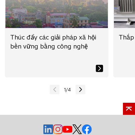
t
t
t
a
a
a
b
b
b
Thúc đẩy các giải pháp xã hội
Thắp 
bền vững bằng công nghệ
1
/
4
o
o
o
o
o
p
p
p
p
p