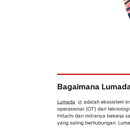
Bagaimana Lumada 
o
Lumada
adalah ekosistem kr
p
operasional (OT) dan teknologi 
e
Hitachi dan mitranya bekerja 
n
yang saling berhubungan: Luma
s