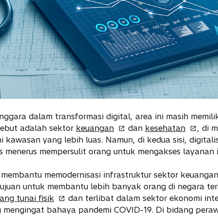
nggara dalam transformasi digital, area ini masih memil
o
o
rsebut adalah sektor
keuangan
dan
kesehatan
, di 
p
p
kawasan yang lebih luas. Namun, di kedua sisi, digital
e
e
 menerus mempersulit orang untuk mengakses layanan i
n
n
s
s
 membantu memodernisasi infrastruktur sektor keuanga
i
i
rtujuan untuk membantu lebih banyak orang di negara t
o
n
n
ng tunai fisik
dan terlibat dalam sektor ekonomi inte
p
a
a
g mengingat bahaya pandemi COVID-19. Di bidang pera