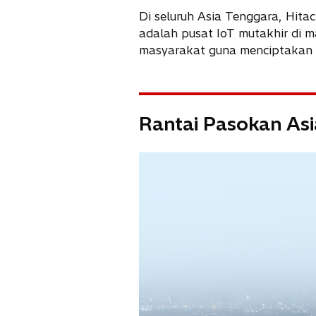
i
Di seluruh Asia Tenggara, Hita
n
adalah pusat IoT mutakhir di 
a
masyarakat guna menciptakan so
n
e
w
t
Rantai Pasokan As
a
b