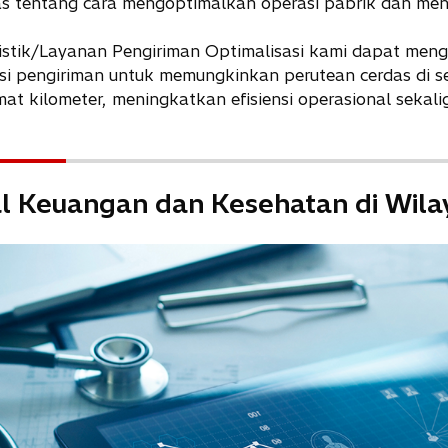
w
 tentang cara mengoptimalkan operasi pabrik dan meni
t
a
gistik/Layanan Pengiriman Optimalisasi kami dapat menga
b
si pengiriman untuk memungkinkan perutean cerdas di sek
 kilometer, meningkatkan efisiensi operasional sekali
al Keuangan dan Kesehatan di Wila