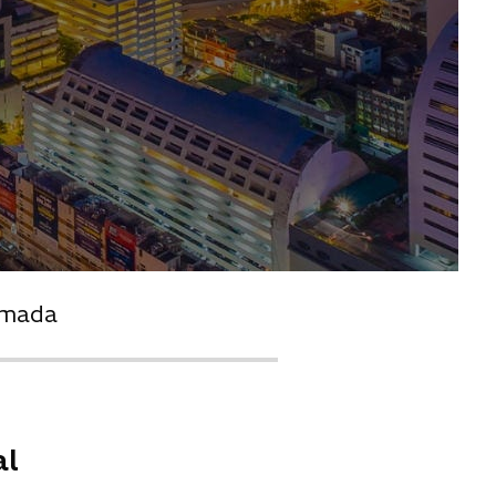
umada
al