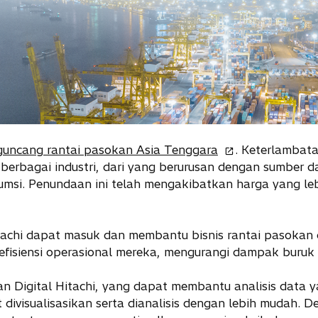
o
uncang rantai pasokan Asia Tenggara
. Keterlambat
p
 berbagai industri, dari yang berurusan dengan sumber 
e
si. Penundaan ini telah mengakibatkan harga yang lebi
n
s
i
itachi dapat masuk dan membantu bisnis rantai pasokan
n
 efisiensi operasional mereka, mengurangi dampak buruk
a
n
n Digital Hitachi, yang dapat membantu analisis data yan
e
divisualisasikan serta dianalisis dengan lebih mudah. De