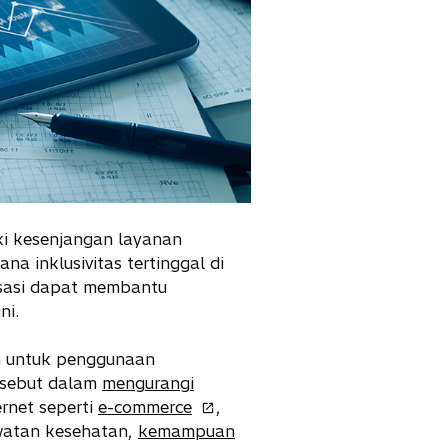
iki kesenjangan layanan
mana inklusivitas tertinggal di
isasi dapat membantu
ni.
n untuk penggunaan
ersebut dalam
mengurangi
o
rnet seperti
e-commerce
,
p
watan kesehatan,
kemampuan