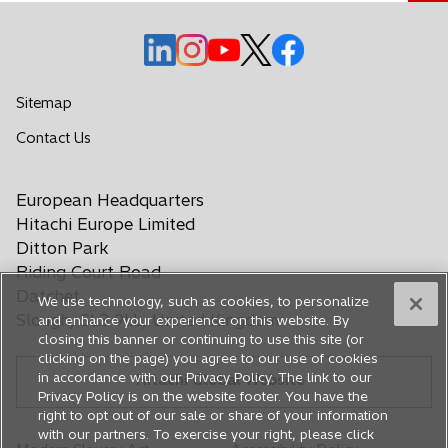
u
n
s
s
s
s
s
a
i
i
i
i
i
n
a
a
a
a
a
Sitemap
u
p
p
p
p
p
o
s
Contact Us
r
r
r
r
r
i
v
e
e
e
e
e
a
a
i
i
i
i
i
European Headquarters
p
s
n
n
n
n
n
r
Hitachi Europe Limited
c
u
u
u
u
u
e
Ditton Park
h
n
n
n
n
n
i
Riding Court Road
e
n
a
a
a
a
a
Datchet
We use technology, such as cookies, to personalize
d
u
n
n
n
n
n
Slough, SL3 9LL, United Kingdom
and enhance your experience on this website. By
n
a
u
u
u
u
u
closing this banner or continuing to use this site (or
a
o
o
o
o
o
clicking on the page) you agree to our use of cookies
n
in accordance with our Privacy Policy. The link to our
Hitachi Global Website
v
v
v
v
v
u
Privacy Policy is on the website footer. You have the
a
a
a
a
a
o
right to opt out of our sale or share of your information
s
s
s
s
s
v
with our partners. To exercise your right, please click