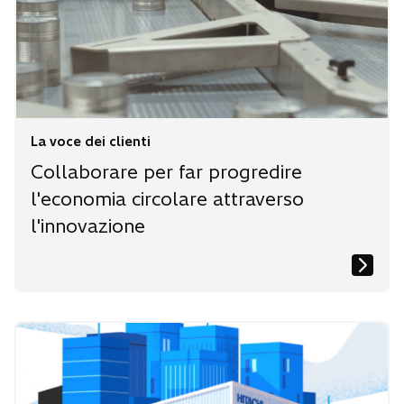
s
s
s
c
c
c
h
h
h
e
e
e
d
d
d
a
a
a
La voce dei clienti
Collaborare per far progredire
l'economia circolare attraverso
l'innovazione