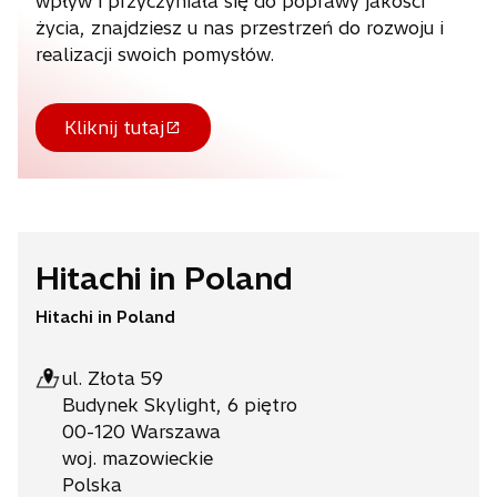
wpływ i przyczyniała się do poprawy jakości
życia, znajdziesz u nas przestrzeń do rozwoju i
realizacji swoich pomysłów.
Kliknij tutaj
o
p
e
n
s
i
Hitachi in Poland
n
a
Hitachi in Poland
n
e
ul. Złota 59
w
Budynek Skylight, 6 piętro
t
a
00-120 Warszawa
b
woj. mazowieckie
Polska