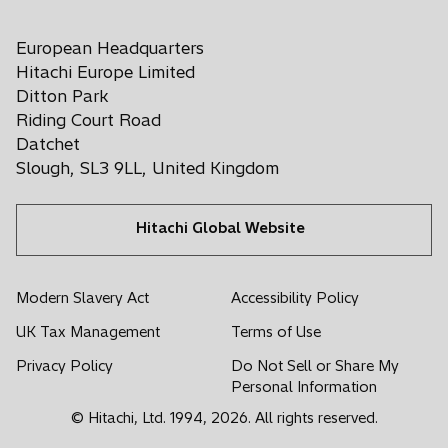
p
i
i
i
i
i
e
n
n
n
n
n
European Headquarters
n
a
a
a
a
a
s
Hitachi Europe Limited
n
n
n
n
n
i
Ditton Park
e
e
e
e
e
n
Riding Court Road
a
w
w
w
w
w
Datchet
n
t
t
t
t
t
Slough, SL3 9LL, United Kingdom
e
a
a
a
a
a
w
b
b
b
b
b
t
Hitachi Global Website
a
b
Modern Slavery Act
Accessibility Policy
UK Tax Management
Terms of Use
Privacy Policy
Do Not Sell or Share My
Personal Information
© Hitachi, Ltd. 1994,
2026
. All rights reserved.