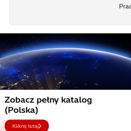
Pra
Zobacz pełny katalog
(Polska)
Kliknij tutaj