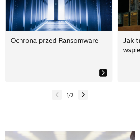
Ochrona przed Ransomware
Jak t
wspie
1
/
3