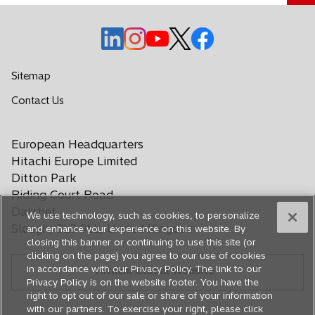
u
n
s
s
s
s
s
a
i
i
i
i
i
n
a
a
a
a
a
Sitemap
u
p
p
p
p
p
o
s
Contact Us
r
r
r
r
r
i
v
e
e
e
e
e
a
a
i
i
i
i
i
European Headquarters
p
s
n
n
n
n
n
r
Hitachi Europe Limited
c
u
u
u
u
u
e
Ditton Park
h
n
n
n
n
n
i
Riding Court Road
e
n
a
a
a
a
a
Datchet
We use technology, such as cookies, to personalize
d
u
n
n
n
n
n
Slough, SL3 9LL, United Kingdom
and enhance your experience on this website. By
n
a
u
u
u
u
u
closing this banner or continuing to use this site (or
a
o
o
o
o
o
clicking on the page) you agree to our use of cookies
n
in accordance with our Privacy Policy. The link to our
Hitachi Global Website
v
v
v
v
v
u
Privacy Policy is on the website footer. You have the
a
a
a
a
a
o
right to opt out of our sale or share of your information
s
s
s
s
s
v
with our partners. To exercise your right, please click