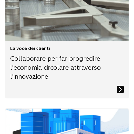
s
s
s
c
c
c
h
h
h
e
e
e
d
d
d
a
a
a
La voce dei clienti
Collaborare per far progredire
l'economia circolare attraverso
l'innovazione