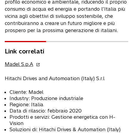
profilo economico e ambientale, riducendo il proprio
consumo di acqua ed energia e portando l’Italia più
vicina agli obiettivi di sviluppo sostenibile, che
contribuiranno a creare un futuro migliore e più
prospero per la prossima generazione di italiani.
Link correlati
s
Madel S.p.A
i
a
Hitachi Drives and Automoation (Italy) S.r.l
p
Cliente: Madel
r
Industry: Produzione industriale
e
Regione: Italia
i
Data di rilascio: febbraio 2020
n
Prodotti e servizi: Gestione energetica con H-
u
Vision
n
Soluzioni di: Hitachi Drives & Automation (Italy)