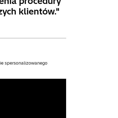
ienia procedury
ych klientów."
nie spersonalizowanego