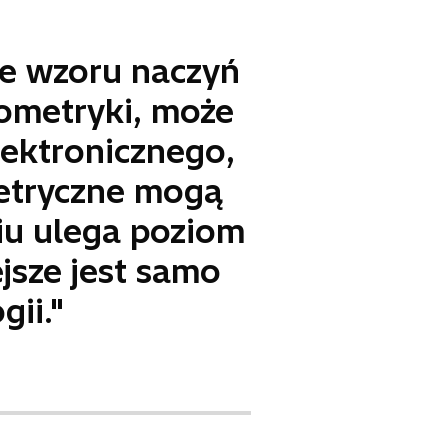
ie wzoru naczyń
iometryki, może
lektronicznego,
etryczne mogą
niu ulega poziom
jsze jest samo
gii."