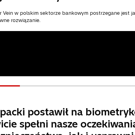
er Vein w polskim sektorze bankowym postrzegane jest j
ywne rozwiązanie.
packi postawił na biometrykę
icie spełni nasze oczekiwan