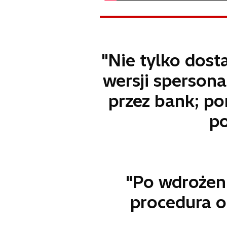
"Nie tylko dost
wersji spersona
przez bank; p
po
"Po wdrożen
procedura o