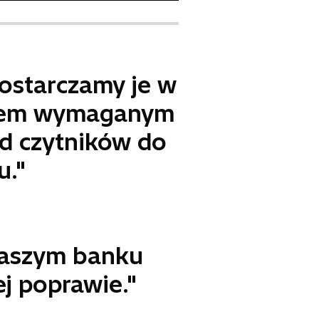
dostarczamy je w
fejsem wymaganym
d czytników do
u."
naszym banku
j poprawie."