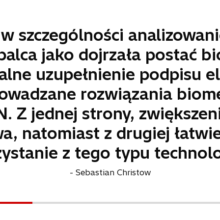
 w szczególności analizowan
alca jako dojrzała postać b
alne uzupełnienie podpisu e
owadzane rozwiązania biom
N. Z jednej strony, zwiększe
a, natomiast z drugiej łatwie
ystanie z tego typu technolo
- Sebastian Christow