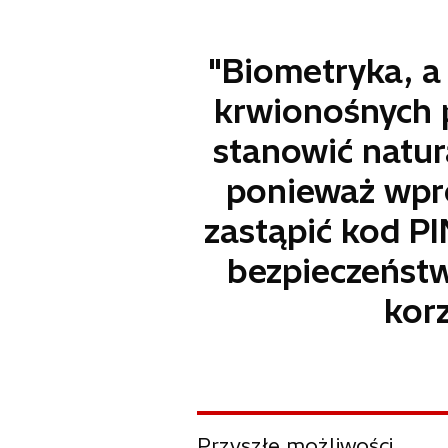
"Biometryka, a
krwionośnych p
stanowić natur
ponieważ wpr
zastąpić kod PI
bezpieczeństw
korz
Przyszłe możliwości