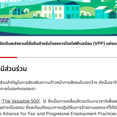
ดเก็บพลังงานที่ยั่งยืนสำหรับโครงการโรงไฟฟ้าเสมือน (VPP) แห่ง
ีส่วนร่วม
สำคัญในการส่งเสริมความก้าวหน้าทางสังคมในวงกว้าง ดังนั้นเราจึงได้
วมภายในองค์กรของเรา
o
ก
‘The Valuable 500’
ซึ่งเป็นการเคลื่อนไหวระดับนานาชาติเพื่
p
่างเป็นธรรม ซึ่งสะท้อนถึงแนวทางปฏิบัติในการจ้างงานของเราที่ได้รับก
e
te Alliance for Fair and Progressive Employment Practices (