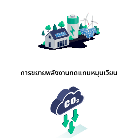
a
a
n
n
e
e
w
w
t
t
a
a
b
b
การขยายพลังงานทดแทนหมุนเวียน