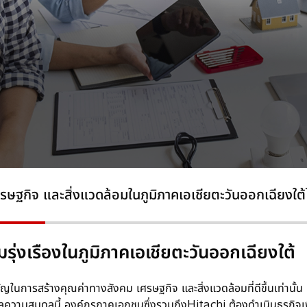
ศรษฐกิจ และสิ่งแวดล้อมในภูมิภาคเอเชียตะวันออกเฉียงใต้ไ
ามรุ่งเรืองในภูมิภาคเอเชียตะวันออกเฉียงใต้
คัญในการสร้างคุณค่าทางสังคม เศรษฐกิจ และสิ่งแวดล้อมที่ดีขึ้นเท่านั
รรลุความสมดุลนี้ องค์กรภาคเอกชนซึ่งรวมถึงHitachi ต้องดำเนินธุรกิจเ