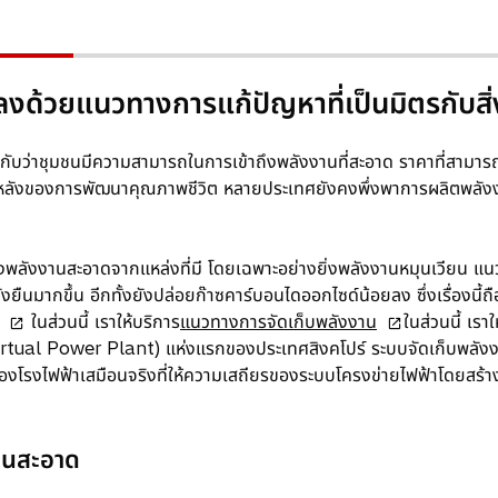
ปลงด้วยแนวทางการแก้ปัญหาที่เป็นมิตรกับสิ
กับว่าชุมชนมีความสามารถในการเข้าถึงพลังงานที่สะอาด ราคาที่สามารถจั
้องหลังของการพัฒนาคุณภาพชีวิต หลายประเทศยังคงพึ่งพาการผลิตพลัง
สร้างพลังงานสะอาดจากแหล่งที่มี โดยเฉพาะอย่างยิ่งพลังงานหมุนเวียน 
ั่งยืนมากขึ้น อีกทั้งยังปล่อยก๊าซคาร์บอนไดออกไซด์น้อยลง ซึ่งเรื่องนี
o
o
ในส่วนนี้ เราให้บริการ
แนวทางการจัดเก็บพลังงาน
ในส่วนนี้ เร
p
p
Virtual Power Plant) แห่งแรกของประเทศสิงคโปร์ ระบบจัดเก็บพลั
e
e
องโรงไฟฟ้าเสมือนจริงที่ให้ความเสถียรของระบบโครงข่ายไฟฟ้าโดยสร้า
n
n
s
s
i
i
านสะอาด
n
n