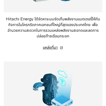
a
b
Hitachi Energy ได้จัดหาระบบจัดเก็บพลังงานแบตเตอรี่ให้กับ
กิจการไมโครกริดภาคเอกชนที่ใหญ่ที่สุดของประเทศไทย เพื่อ
อำนวยความสะดวกในการรวมแหล่งพลังงานสะอาดและลดการ
ปล่อยก๊าซเรือนกระจก
o
แหล่งที่มา
p
e
n
s
i
n
a
n
e
w