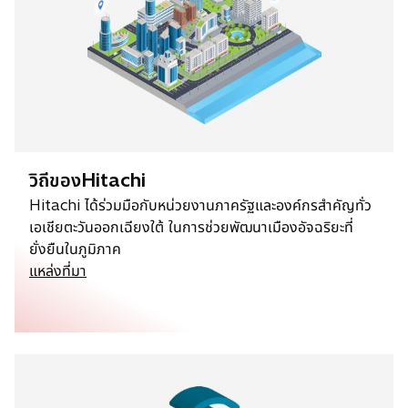
a
b
วิถีของHitachi
Hitachi ได้ร่วมมือกับหน่วยงานภาครัฐและองค์กรสำคัญทั่ว
เอเชียตะวันออกเฉียงใต้ ในการช่วยพัฒนาเมืองอัจฉริยะที่
ยั่งยืนในภูมิภาค
แหล่งที่มา