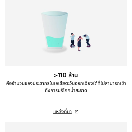
e
n
s
i
n
a
n
e
w
t
a
>110 ล้าน
b
คือจำนวนของประชากรในเอเชียตะวันออกเฉียงใต้ที่ไม่สามารถเข้า
ถึงการบริโภคน้ำสะอาด
o
แหล่งที่มา
p
e