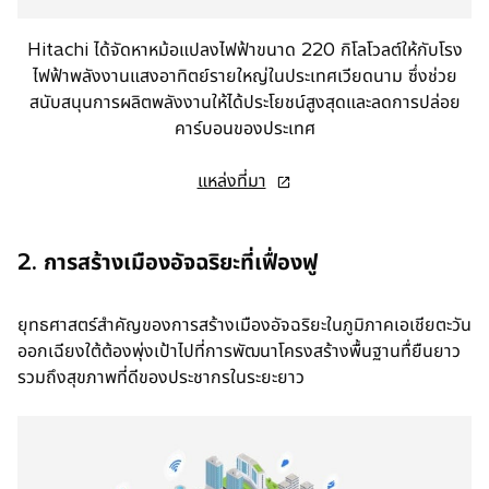
t
a
Hitachi ได้จัดหาหม้อแปลงไฟฟ้าขนาด 220 กิโลโวลต์ให้กับโรง
b
ไฟฟ้าพลังงานแสงอาทิตย์รายใหญ่ในประเทศเวียดนาม ซึ่งช่วย
สนับสนุนการผลิตพลังงานให้ได้ประโยชน์สูงสุดและลดการปล่อย
คาร์บอนของประเทศ
o
แหล่งที่มา
p
e
n
2. การสร้างเมืองอัจฉริยะที่เฟื่องฟู
s
i
ยุทธศาสตร์สำคัญของการสร้างเมืองอัจฉริยะในภูมิภาคเอเชียตะวัน
n
ออกเฉียงใต้ต้องพุ่งเป้าไปที่การพัฒนาโครงสร้างพื้นฐานทื่ยืนยาว
a
รวมถึงสุขภาพที่ดีของประชากรในระยะยาว
n
e
w
t