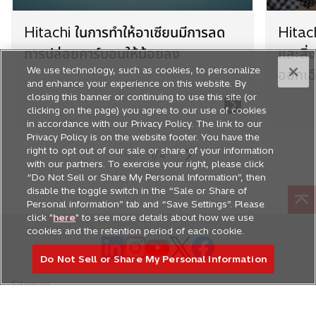
Hitachi ในการทำให้อาเซียนมีการลด
Hitach
การปล่อยคาร์บอนให้น้อยลง
และสิ่
We use technology, such as cookies, to personalize
ออกเฉี
and enhance your experience on this website. By
closing this banner or continuing to use this site (or
clicking on the page) you agree to our use of cookies
in accordance with our Privacy Policy. The link to our
Privacy Policy is on the website footer. You have the
right to opt out of our sale or share of your information
1
/
4
with our partners. To exercise your right, please click
“Do Not Sell or Share My Personal Information”, then
disable the toggle switch in the “Sale or Share of
Personal information” tab and “Save Settings”. Please
click "
here
" to see more details about how we use
cookies and the retention period of each cookie.
o
o
o
o
o
Do Not Sell or Share My Personal Information
p
p
p
p
p
e
e
e
e
e
Sitemap
n
n
n
n
n
Contact Us
s
s
s
s
s