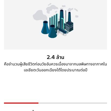
n
s
i
n
a
n
e
w
t
a
2.4 ล้าน
b
คือจำนวนผู้เสียชีวิตก่อนวัยอันควรเนื่องมาจากมลพิษทางอากาศใน
เอเชียตะวันออกเฉียงใต้โดยประมาณต่อปี