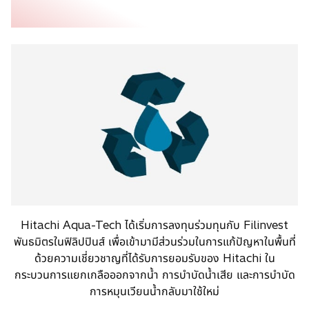
e
n
s
i
n
a
n
e
w
t
a
b
Hitachi Aqua-Tech ได้เริ่มการลงทุนร่วมทุนกับ Filinvest
พันธมิตรในฟิลิปปินส์ เพื่อเข้ามามีส่วนร่วมในการแก้ปัญหาในพื้นที่
ด้วยความเชี่ยวชาญที่ได้รับการยอมรับของ Hitachi ใน
กระบวนการแยกเกลือออกจากน้ำ การบำบัดน้ำเสีย และการบำบัด
การหมุนเวียนน้ำกลับมาใช้ใหม่