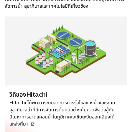
จัดการน้ำ สุขาภิบาลและเทคโนโลยีที่เกี่ยวข้อง
วิถีของHitachi
Hitachi ได้พัฒนาระบบจัดการการรั่วไหลของน้ำและระบบ
สุขาภิบาลน้ำที่มีการจัดการต้นทุนอย่างคุ้มค่า เพื่อต่อสู้กับ
ปัญหาการขาดแคลนน้ำในภูมิภาคเอเชียตะวันออกเฉียงใต้
o
แหล่งที่มา
p