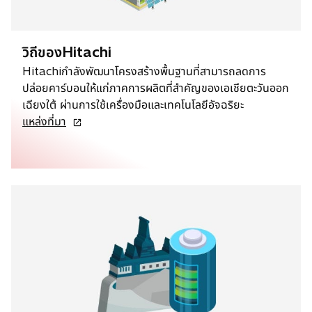
วิถีของHitachi
Hitachiกำลังพัฒนาโครงสร้างพื้นฐานที่สามารถลดการ
ปล่อยคาร์บอนให้แก่ภาคการผลิตที่สำคัญของเอเชียตะวันออก
เฉียงใต้ ผ่านการใช้เครื่องมือและเทคโนโลยีอัจฉริยะ
o
แหล่งที่มา
p
e
n
s
i
n
a
n
e
w
t