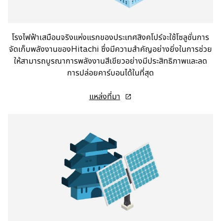
t
a
b
โรงไฟฟ้าเสมือนจริงแห่งแรกของประเทศสิงคโปร์จะใช้โซลูชั่นการ
จัดเก็บพลังงานของHitachi ซึ่งมีความสำคัญอย่างยิ่งในการช่วย
ให้สามารถบูรณาการพลังงานสีเขียวอย่างมีประสิทธิภาพและลด
การปล่อยคาร์บอนได้ในที่สุด
o
แหล่งที่มา
p
e
n
s
i
n
a
n
e
w