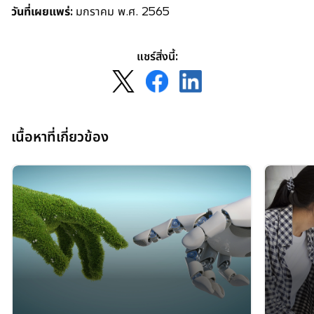
วันที่เผยแพร่:
มกราคม พ.ศ. 2565
แชร์สิ่งนี้:
o
o
o
p
p
p
e
e
e
n
n
n
เนื้อหาที่เกี่ยวข้อง
s
s
s
i
i
i
n
n
n
a
a
a
n
n
n
e
e
e
w
w
w
t
t
t
a
a
a
b
b
b