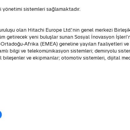
i yönetimi sistemleri sağlamaktadır.
kuruluşu olan Hitachi Europe Ltd.’nin genel merkezi Birleş
üm getirecek yeni buluşlar sunan Sosyal İnovasyon İşleri’
-Ortadoğu-Afrika (EMEA) geneline yayılan faaliyetleri ve 
ı bilgi ve telekomünikasyon sistemleri; demiryolu sistemle
l bileşenler ve ekipmanlar; otomotiv sistemleri, dijital med
o
p
e