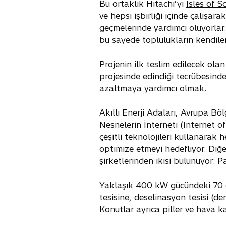
Bu ortaklık Hitachi’yi
Isles of S
ve hepsi işbirliği içinde çalışa
geçmelerinde yardımcı oluyorlar.
bu sayede toplulukların kendileri
Projenin ilk teslim edilecek ola
projesinde
edindiği tecrübesinden
azaltmaya yardımcı olmak.
Akıllı Enerji Adaları, Avrupa B
Nesnelerin İnterneti (Internet o
çeşitli teknolojileri kullanarak
optimize etmeyi hedefliyor. Diğer
şirketlerinden ikisi bulunuyor: P
Yaklaşık 400 kW gücündeki 70 gü
tesisine, deselinasyon tesisi (d
Konutlar ayrıca piller ve hava ka