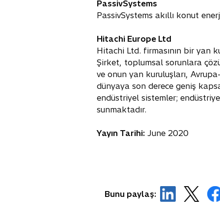
PassivSystems
PassivSystems akıllı konut enerj
Hitachi Europe Ltd
Hitachi Ltd. firmasının bir yan 
Şirket, toplumsal sorunlara çöz
ve onun yan kuruluşları, Avrupa
dünyaya son derece geniş kapsaml
endüstriyel sistemler; endüstriye
sunmaktadır.
Yayın Tarihi:
June 2020
o
o
Bunu paylaş:
p
p
e
e