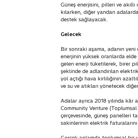
Güneş enerjisini, pilleri ve akıl
kılarken, diğer yandan adalarda 
destek sağlayacak.
Gelecek
Bir sonraki aşama, adanın yeni en
enerjinin yüksek oranlarda elde
gelen enerji tüketilerek, birer 
şeklinde de adlandırılan elektri
yol açtığı hava kirliliğinin azalt
ve su ve atıkları yönetecek diğe
Adalar ayrıca 2018 yılında kâr a
Community Venture (Toplumsal Gir
çerçevesinde, güneş panelleri tara
sakinlerinin elektrik faturaların
Gerçek anlamda toplumsal bir yak