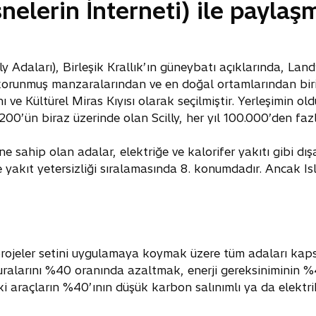
snelerin İnterneti) ile payla
illy Adaları), Birleşik Krallık’ın güneybatı açıklarında, L
en korunmuş manzaralarından ve en doğal ortamlarından bir
ve Kültürel Miras Kıyısı olarak seçilmiştir. Yerleşimin o
0’ün biraz üzerinde olan Scilly, her yıl 100.000’den fazla
sahip olan adalar, elektriğe ve kalorifer yakıtı gibi dışar
e yakıt yetersizliği sıralamasında 8. konumdadır. Ancak Isle
 projeler setini uygulamaya koymak üzere tüm adaları kaps
turalarını %40 oranında azaltmak, enerji gereksiniminin %4
i araçların %40’ının düşük karbon salınımlı ya da elektri