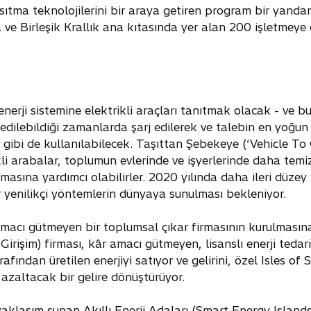
lı ısıtma teknolojilerini bir araya getiren program bir yand
ve Birleşik Krallık ana kıtasında yer alan 200 işletmeye e
erji sistemine elektrikli araçları tanıtmak olacak - ve bu e
 edilebildiği zamanlarda şarj edilerek ve talebin en yoğ
pil gibi de kullanılabilecek. Taşıttan Şebekeye (‘Vehicle T
kli arabalar, toplumun evlerinde ve işyerlerinde daha temi
ılmasına yardımcı olabilirler. 2020 yılında daha ileri düzey b
r yenilikçi yöntemlerin dünyaya sunulması bekleniyor.
macı gütmeyen bir toplumsal çıkar firmasının kurulmasına d
işim) firması, kâr amacı gütmeyen, lisanslı enerji tedari
fından üretilen enerjiyi satıyor ve gelirini, özel Isles of S
ı azaltacak bir gelire dönüştürüyor.
laşım sunan Akıllı Enerji Adaları (Smart Energy Islands) 