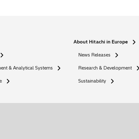
n
s
i
n
a
n
About Hitachi in Europe
e
News Releases
w
t
nt & Analytical Systems
Research & Development
a
b
e
Sustainability