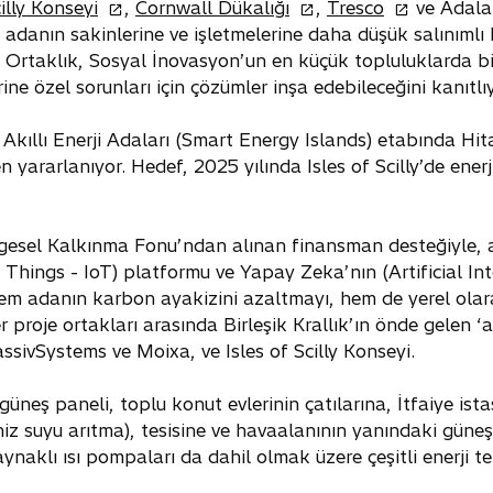
o
o
o
cilly Konseyi
,
Cornwall Dükalığı
,
Tresco
ve Adalar
p
p
p
rak adanın sakinlerine ve işletmelerine daha düşük salınım
e
e
e
 Ortaklık, Sosyal İnovasyon’un en küçük topluluklarda bil
n
n
n
ne özel sorunları için çözümler inşa edebileceğini kanıtlıy
s
s
s
i
i
i
n Akıllı Enerji Adaları (Smart Energy Islands) etabında Hit
n
n
n
 yararlanıyor. Hedef, 2025 yılında Isles of Scilly’de ener
a
a
a
n
n
n
e
e
e
ölgesel Kalkınma Fonu’ndan alınan finansman desteğiyle, a
w
w
w
f Things - IoT) platformu ve Yapay Zeka’nın (Artificial In
t
t
t
 hem adanın karbon ayakizini azaltmayı, hem de yerel olarak
a
a
a
 proje ortakları arasında Birleşik Krallık’ın önde gelen ‘akı
b
b
b
assivSystems ve Moixa, ve Isles of Scilly Konseyi.
neş paneli, toplu konut evlerinin çatılarına, İtfaiye ist
eniz suyu arıtma), tesisine ve havaalanının yanındaki güne
ynaklı ısı pompaları da dahil olmak üzere çeşitli enerji te