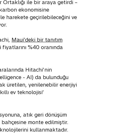
 Ortaklığı ile bir araya getirdi –
lı karbon ekonomisine
e harekete geçirilebileceğini ve
or.
achi,
Maui’deki bir tanıtım
ji fiyatlarını %40 oranında
ralarında Hitachi’nin
telligence - AI) da bulunduğu
 üretilen, yenilenebilir enerjiyi
llı ev teknolojisi’
asyonuna, atık geri dönüşüm
ş bahçesine monte edilmiştir.
knolojilerini kullanmaktadır.