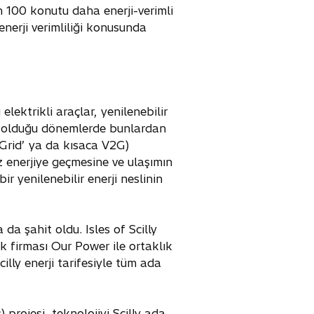
an 100 konutu daha enerji-verimli
nerji verimliliği konusunda
lektrikli araçlar, yenilenebilir
un olduğu dönemlerde bunlardan
o Grid’ ya da kısaca V2G)
z enerjiye geçmesine ve ulaşımın
ir yenilenebilir enerji neslinin
a şahit oldu. Isles of Scilly
k firması Our Power ile ortaklık
cilly enerji tarifesiyle tüm ada
projesi, teknolojiyi Scilly ada