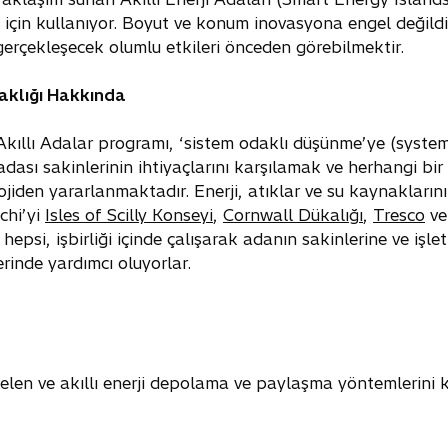
k için kullanıyor. Boyut ve konum inovasyona engel değildi
gerçekleşecek olumlu etkileri önceden görebilmektir.
rtaklığı Hakkında
 Akıllı Adalar programı, ‘sistem odaklı düşünme’ye (syste
 adası sakinlerinin ihtiyaçlarını karşılamak ve herhangi b
ojiden yararlanmaktadır. Enerji, atıklar ve su kaynakların
chi’yi
Isles of Scilly Konseyi
,
Cornwall Dükalığı
,
Tresco
ve
 hepsi, işbirliği içinde çalışarak adanın sakinlerine ve işl
inde yardımcı oluyorlar.
elen ve akıllı enerji depolama ve paylaşma yöntemlerini kol