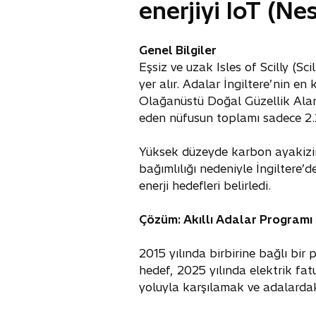
enerjiyi IoT (Ne
Genel Bilgiler
Eşsiz ve uzak Isles of Scilly (Sc
yer alır. Adalar İngiltere’nin 
Olağanüstü Doğal Güzellik Alanı 
eden nüfusun toplamı sadece 2.20
Yüksek düzeyde karbon ayakizine 
bağımlılığı nedeniyle İngiltere’d
enerji hedefleri belirledi.
Çözüm: Akıllı Adalar Programı
2015 yılında birbirine bağlı bir
hedef, 2025 yılında elektrik fa
yoluyla karşılamak ve adalardak