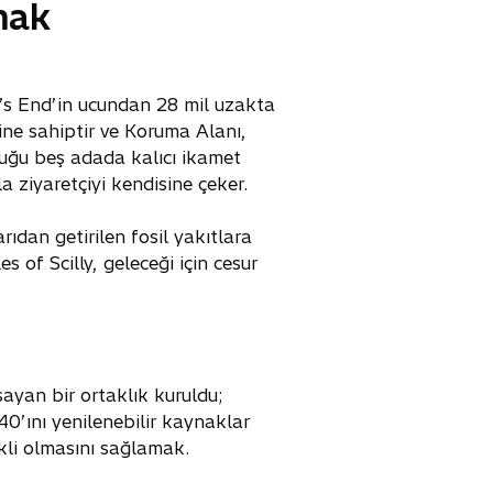
şmak
and’s End’in ucundan 28 mil uzakta
ine sahiptir ve Koruma Alanı,
lduğu beş adada kalıcı ikamet
 ziyaretçiyi kendisine çeker.
ıdan getirilen fosil yakıtlara
s of Scilly, geleceği için cesur
ayan bir ortaklık kuruldu;
0’ını yenilenebilir kaynaklar
kli olmasını sağlamak.