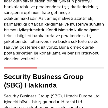
lider olan şirketlerden biridir. Şirketin portföyü
a
bankalardaki ve perakende satış şirketlerindeki iş
n
süreçlerini optimum hale getirmeye
e
odaklanmaktadır. Asıl amaç maliyeti azaltmak,
w
karmaşıklığı ortadan kaldırmak ve müşteriye sunulan
t
hizmeti iyileştirmektir. Kendi işimizde kullandığımız
a
teknik bilgileri bankalarda ve perakende satış
b
şirketlerinde kullanıyoruz ve başka sektörlerde de
faaliyet göstermek istiyoruz. Buna örnek olarak
posta şirketleri ile konaklama ve benzin istasyonu
zincirleri verilebilir.
Security Business Group
(SBG) Hakkında
Security Business Group (SBG), Hitachi Europe Ltd.
içindeki büyük bir iş grubudur. Hitachi Ltd.
uluslararası şirketler grubu içinde yer alan