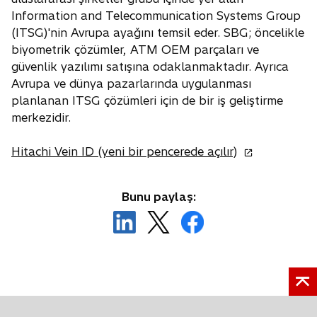
Information and Telecommunication Systems Group
(ITSG)'nin Avrupa ayaǧını temsil eder. SBG; öncelikle
biyometrik çözümler, ATM OEM parçaları ve
güvenlik yazılımı satışına odaklanmaktadır. Ayrıca
Avrupa ve dünya pazarlarında uygulanması
planlanan ITSG çözümleri için de bir iş geliştirme
merkezidir.
o
Hitachi Vein ID (yeni bir pencerede açılır)
p
e
Bunu paylaş:
n
o
o
o
s
p
p
p
i
e
e
e
n
n
n
n
a
s
s
s
n
i
i
i
e