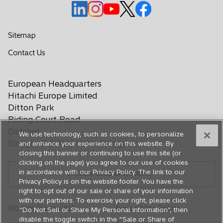
n
n
n
w
o
o
o
o
o
a
a
a
t
p
p
p
p
p
n
n
n
a
e
e
e
e
e
Sitemap
e
e
e
b
n
n
n
n
n
w
w
w
o
Contact Us
s
s
s
s
s
t
t
t
p
i
i
i
i
i
e
a
a
a
n
n
n
n
n
European Headquarters
n
b
b
b
a
a
a
a
a
s
Hitachi Europe Limited
n
n
n
n
n
i
Ditton Park
e
e
e
e
e
n
Riding Court Road
a
w
w
w
w
w
Datchet
We use technology, such as cookies, to personalize
n
t
t
t
t
t
Slough, SL3 9LL, United Kingdom
and enhance your experience on this website. By
e
a
a
a
a
a
closing this banner or continuing to use this site (or
w
b
b
b
b
b
clicking on the page) you agree to our use of cookies
t
in accordance with our Privacy Policy. The link to our
Hitachi Global Website
a
Privacy Policy is on the website footer. You have the
b
right to opt out of our sale or share of your information
with our partners. To exercise your right, please click
Modern Slavery Act
Accessibility Policy
“Do Not Sell or Share My Personal Information”, then
disable the toggle switch in the “Sale or Share of